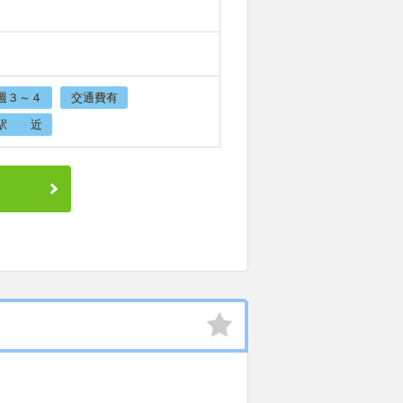
週３～４
交通費有
駅 近