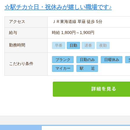
☆駅チカ☆日・祝休みが嬉しい職場です♪
アクセス
ＪＲ東海道線 草薙 徒歩 5分
給与
時給 1,800円～1,900円
勤務時間
早番
日勤
遅番
夜勤
ブランク
日勤のみ
日曜休み
こだわり条件
マイカー
駅 近