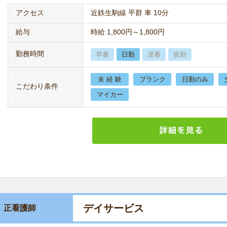
アクセス
近鉄生駒線 平群 車 10分
給与
時給 1,800円～1,800円
勤務時間
早番
日勤
遅番
夜勤
未 経 験
ブランク
日勤のみ
こだわり条件
マイカー
デイサービス
正看護師