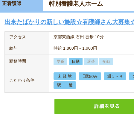
特別養護老人ホーム
正看護師
出来たばかりの新しい施設☆看護師さん大募集
アクセス
京都東西線 石田 徒歩 10分
給与
時給 1,800円～1,900円
勤務時間
早番
日勤
遅番
夜勤
未 経 験
日勤のみ
週３～４
こだわり条件
駅 近