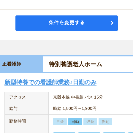
特別養護老人ホーム
正看護師
新型特養での看護師業務♪日勤のみ
アクセス
京阪本線 中書島 バス 15分
給与
時給 1,800円～1,900円
勤務時間
早番
日勤
遅番
夜勤