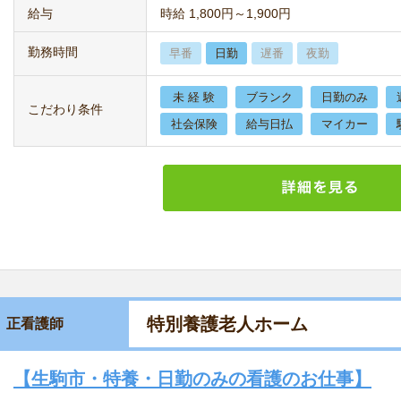
給与
時給 1,800円～1,900円
勤務時間
早番
日勤
遅番
夜勤
未 経 験
ブランク
日勤のみ
こだわり条件
社会保険
給与日払
マイカー
特別養護老人ホーム
正看護師
【生駒市・特養・日勤のみの看護のお仕事】