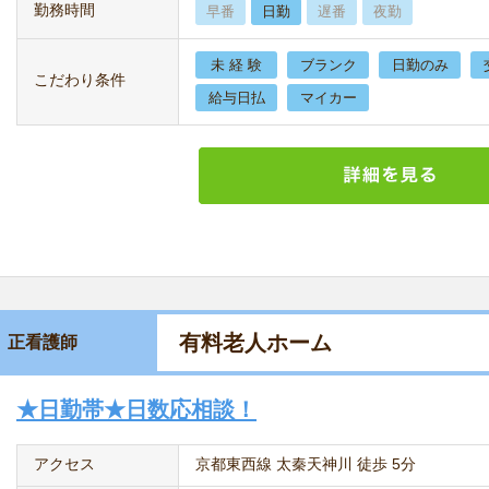
勤務時間
早番
日勤
遅番
夜勤
未 経 験
ブランク
日勤のみ
こだわり条件
給与日払
マイカー
有料老人ホーム
正看護師
★日勤帯★日数応相談！
アクセス
京都東西線 太秦天神川 徒歩 5分