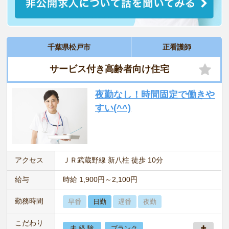
千葉県松戸市
正看護師
サービス付き高齢者向け住宅
夜勤なし！時間固定で働きや
すい(^^)
アクセス
ＪＲ武蔵野線 新八柱 徒歩 10分
給与
時給 1,900円～2,100円
勤務時間
早番
日勤
遅番
夜勤
こだわり
未 経 験
ブランク