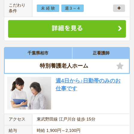
こだわり
未 経 験
週３～４
条件
千葉県柏市
正看護師
特別養護老人ホーム
週4日から♪日勤帯のみのお
仕事です
アクセス
東武野田線 江戸川台 徒歩 15分
給与
時給 1,900円～2,100円