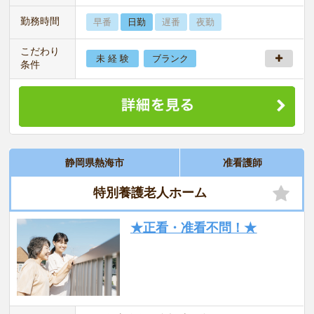
勤務時間
早番
日勤
遅番
夜勤
こだわり
未 経 験
ブランク
条件
静岡県熱海市
准看護師
特別養護老人ホーム
★正看・准看不問！★