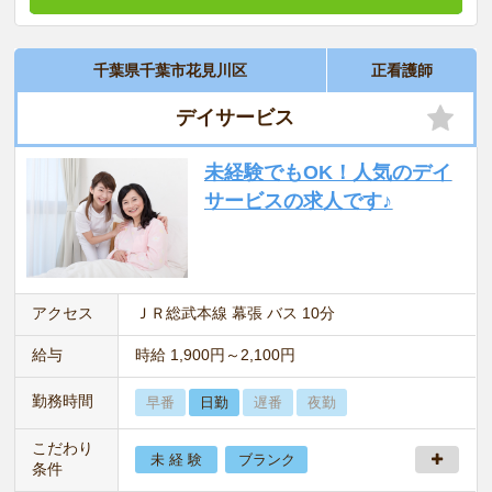
千葉県千葉市花見川区
正看護師
デイサービス
未経験でもOK！人気のデイ
サービスの求人です♪
アクセス
ＪＲ総武本線 幕張 バス 10分
給与
時給 1,900円～2,100円
勤務時間
早番
日勤
遅番
夜勤
こだわり
未 経 験
ブランク
条件