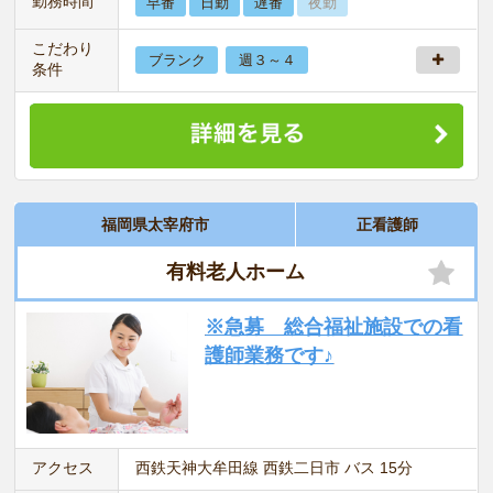
勤務時間
早番
日勤
遅番
夜勤
こだわり
ブランク
週３～４
条件
福岡県太宰府市
正看護師
有料老人ホーム
※急募 総合福祉施設での看
護師業務です♪
アクセス
西鉄天神大牟田線 西鉄二日市 バス 15分