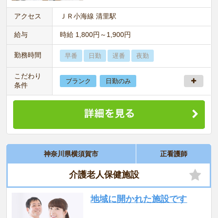
アクセス
ＪＲ小海線 清里駅
給与
時給 1,800円～1,900円
勤務時間
早番
日勤
遅番
夜勤
こだわり
ブランク
日勤のみ
条件
神奈川県横須賀市
正看護師
介護老人保健施設
地域に開かれた施設です