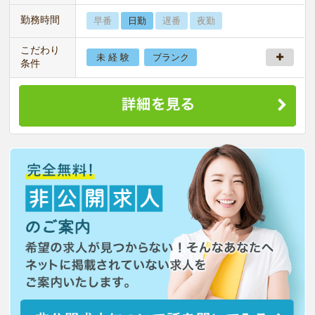
勤務時間
早番
日勤
遅番
夜勤
こだわり
未 経 験
ブランク
条件