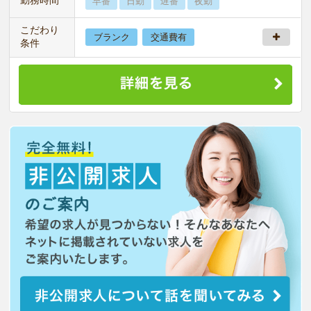
早番
日勤
遅番
夜勤
こだわり
ブランク
交通費有
条件