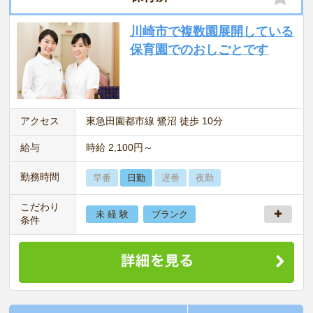
川崎市で複数園展開している
保育園でのおしごとです
アクセス
東急田園都市線 鷺沼 徒歩 10分
給与
時給 2,100円～
勤務時間
早番
日勤
遅番
夜勤
こだわり
未 経 験
ブランク
条件