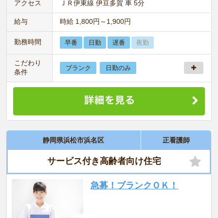
アクセス
ＪＲ伊東線 伊豆多賀 車 5分
給与
時給 1,800円～1,900円
勤務時間
早番
日勤
遅番
夜勤
こだわり
ブランク
日勤のみ
条件
静岡県浜松市浜名区
正看護師
サービス付き高齢者向け住宅
急募！ブランクＯＫ！