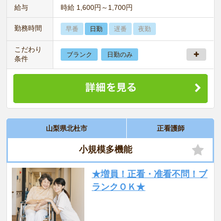
給与
時給 1,600円～1,700円
勤務時間
早番
日勤
遅番
夜勤
こだわり
ブランク
日勤のみ
条件
山梨県北杜市
正看護師
小規模多機能
★増員！正看・准看不問！ブ
ランクＯＫ★