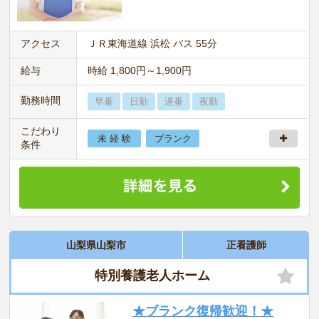
アクセス
ＪＲ東海道線 浜松 バス 55分
給与
時給 1,800円～1,900円
勤務時間
早番
日勤
遅番
夜勤
こだわり
未 経 験
ブランク
条件
山梨県山梨市
正看護師
特別養護老人ホーム
★ブランク復帰歓迎！★