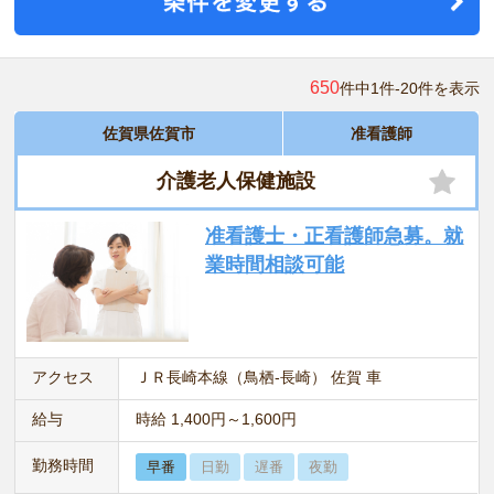
650
件中1件-20件を表示
佐賀県佐賀市
准看護師
介護老人保健施設
准看護士・正看護師急募。就
業時間相談可能
アクセス
ＪＲ長崎本線（鳥栖-長崎） 佐賀 車
給与
時給 1,400円～1,600円
勤務時間
早番
日勤
遅番
夜勤