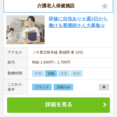
介護老人保健施設
研修に自信あり☆週3日から
働ける看護師さん大募集☆
アクセス
ＪＲ鹿児島本線 東福間 車 10分
給与
時給 1,600円～1,700円
勤務時間
早番
日勤
遅番
夜勤
こだわり
ブランク
日勤のみ
条件