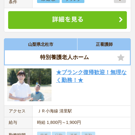
条件
山梨県北杜市
正看護師
特別養護老人ホーム
★ブランク復帰歓迎！無理な
く勤務！★
アクセス
ＪＲ小海線 清里駅
給与
時給 1,800円～1,900円
勤務時間