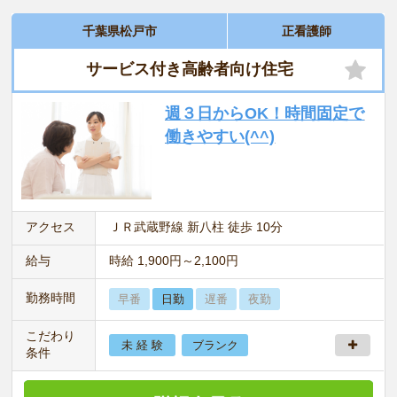
千葉県松戸市
正看護師
サービス付き高齢者向け住宅
週３日からOK！時間固定で
働きやすい(^^)
アクセス
ＪＲ武蔵野線 新八柱 徒歩 10分
給与
時給 1,900円～2,100円
勤務時間
早番
日勤
遅番
夜勤
こだわり
未 経 験
ブランク
条件