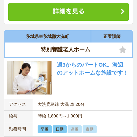
茨城県東茨城郡大洗町
正看護師
特別養護老人ホーム
週3からのパートOK。海辺
のアットホームな施設です！
アクセス
大洗鹿島線 大洗 車 20分
給与
時給 1,800円～1,900円
勤務時間
早番
日勤
遅番
夜勤