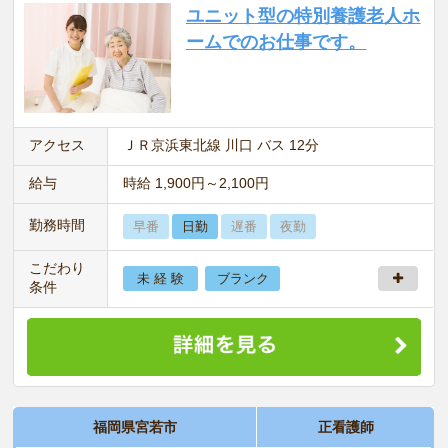
ユニット型の特別養護老人ホ
ームでのお仕事です。
アクセス
ＪＲ京浜東北線 川口 バス 12分
給与
時給 1,900円～2,100円
勤務時間
早番
日勤
遅番
夜勤
こだわり
未 経 験
ブランク
条件
福岡県宮若市
正看護師