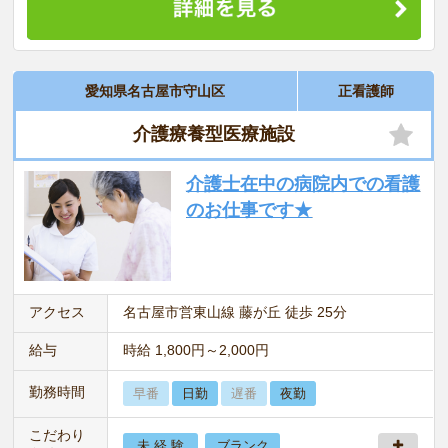
愛知県名古屋市守山区
正看護師
介護療養型医療施設
介護士在中の病院内での看護
のお仕事です★
アクセス
名古屋市営東山線 藤が丘 徒歩 25分
給与
時給 1,800円～2,000円
勤務時間
早番
日勤
遅番
夜勤
こだわり
未 経 験
ブランク