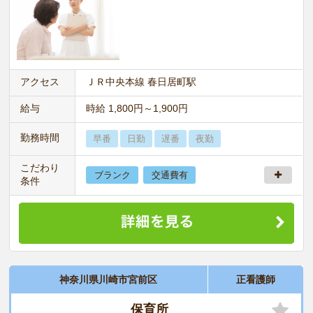
アクセス
ＪＲ中央本線 春日居町駅
給与
時給 1,800円～1,900円
勤務時間
早番
日勤
遅番
夜勤
こだわり
ブランク
交通費有
条件
神奈川県川崎市宮前区
正看護師
保育所