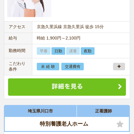
アクセス
京急久里浜線 京急久里浜 徒歩 15分
給与
時給 1,900円～2,100円
勤務時間
早番
日勤
遅番
夜勤
こだわり
未 経 験
交通費有
条件
埼玉県川口市
正看護師
特別養護老人ホーム