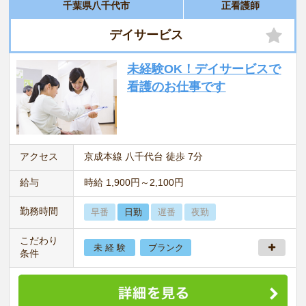
千葉県八千代市
正看護師
デイサービス
未経験OK！デイサービスで
看護のお仕事です
アクセス
京成本線 八千代台 徒歩 7分
給与
時給 1,900円～2,100円
勤務時間
早番
日勤
遅番
夜勤
こだわり
未 経 験
ブランク
条件