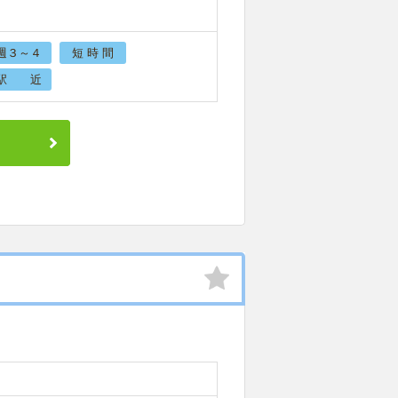
週３～４
短 時 間
駅 近