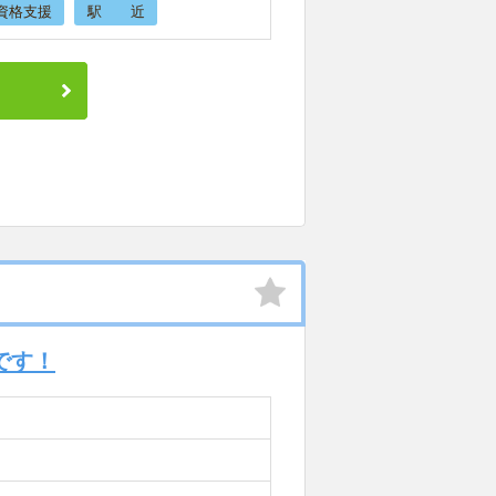
資格支援
駅 近
事です！