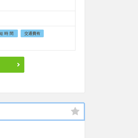
短 時 間
交通費有