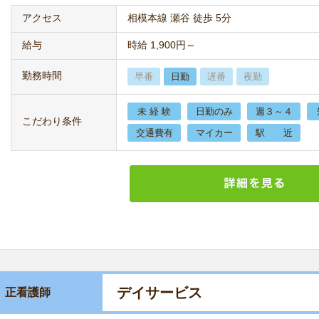
アクセス
相模本線 瀬谷 徒歩 5分
給与
時給 1,900円～
勤務時間
早番
日勤
遅番
夜勤
未 経 験
日勤のみ
週３～４
こだわり条件
交通費有
マイカー
駅 近
デイサービス
正看護師