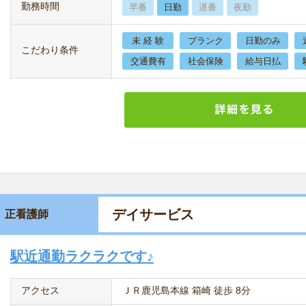
勤務時間
早番
日勤
遅番
夜勤
未 経 験
ブランク
日勤のみ
こだわり条件
交通費有
社会保険
給与日払
デイサービス
正看護師
駅近通勤ラクラクです♪
アクセス
ＪＲ鹿児島本線 箱崎 徒歩 8分