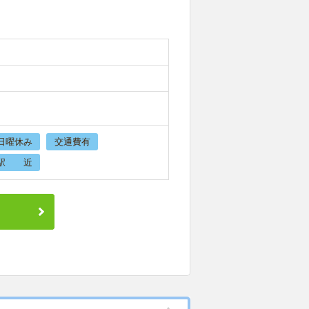
日曜休み
交通費有
駅 近