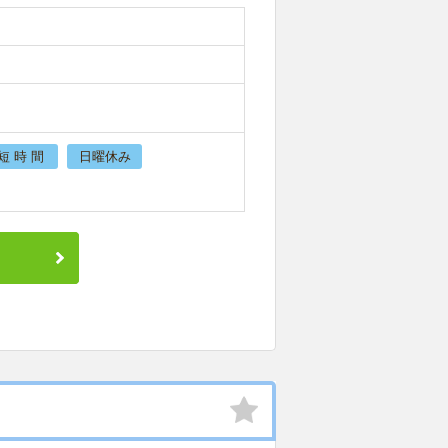
短 時 間
日曜休み