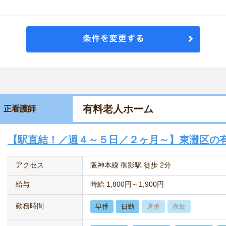
有料老人ホーム
正看護師
【駅直結！／週４～５日／２ヶ月～】東灘区の
アクセス
阪神本線 御影駅 徒歩 2分
給与
時給 1,800円～1,900円
勤務時間
早番
日勤
遅番
夜勤