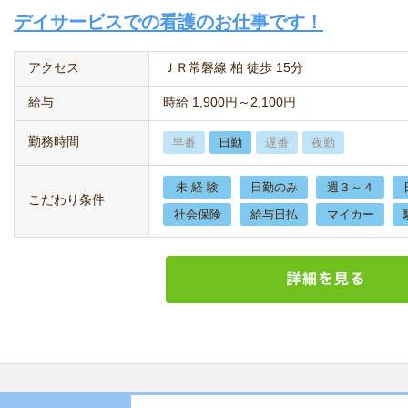
デイサービスでの看護のお仕事です！
アクセス
ＪＲ常磐線 柏 徒歩 15分
給与
時給 1,900円～2,100円
勤務時間
早番
日勤
遅番
夜勤
未 経 験
日勤のみ
週３～４
こだわり条件
社会保険
給与日払
マイカー