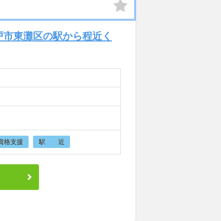
戸市東灘区の駅から程近く
資格支援
駅 近