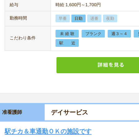
給与
時給 1,600円～1,700円
勤務時間
早番
日勤
遅番
夜勤
未 経 験
ブランク
週３～４
こだわり条件
駅 近
デイサービス
准看護師
駅チカ＆車通勤ＯＫの施設です