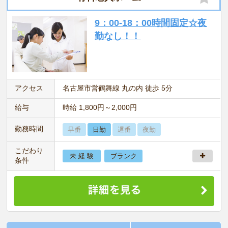
9：00-18：00時間固定☆夜
勤なし！！
アクセス
名古屋市営鶴舞線 丸の内 徒歩 5分
給与
時給 1,800円～2,000円
勤務時間
早番
日勤
遅番
夜勤
こだわり
未 経 験
ブランク
条件