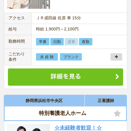
アクセス
ＪＲ成田線 佐原 車 15分
給与
時給 1,900円～2,100円
勤務時間
早番
日勤
遅番
夜勤
こだわり
未 経 験
ブランク
条件
静岡県浜松市中央区
正看護師
特別養護老人ホーム
☆未経験者歓迎！☆