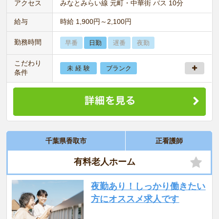
アクセス
みなとみらい線 元町・中華街 バス 10分
給与
時給 1,900円～2,100円
勤務時間
早番
日勤
遅番
夜勤
こだわり
未 経 験
ブランク
条件
千葉県香取市
正看護師
有料老人ホーム
夜勤あり！しっかり働きたい
方にオススメ求人です