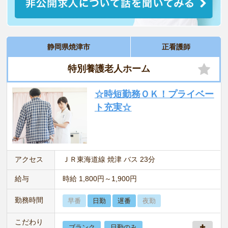
静岡県焼津市
正看護師
特別養護老人ホーム
☆時短勤務ＯＫ！プライベー
ト充実☆
アクセス
ＪＲ東海道線 焼津 バス 23分
給与
時給 1,800円～1,900円
勤務時間
早番
日勤
遅番
夜勤
こだわり
ブランク
日勤のみ