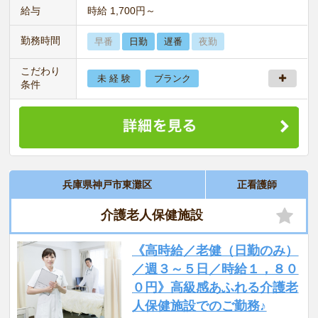
給与
時給 1,700円～
勤務時間
早番
日勤
遅番
夜勤
こだわり
未 経 験
ブランク
条件
兵庫県神戸市東灘区
正看護師
介護老人保健施設
《高時給／老健（日勤のみ）
／週３～５日／時給１，８０
０円》高級感あふれる介護老
人保健施設でのご勤務♪