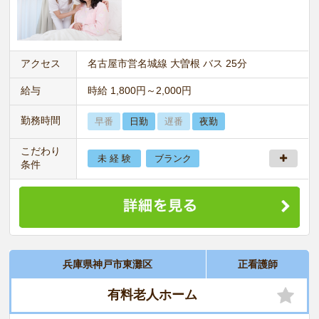
アクセス
名古屋市営名城線 大曽根 バス 25分
給与
時給 1,800円～2,000円
勤務時間
早番
日勤
遅番
夜勤
こだわり
未 経 験
ブランク
条件
兵庫県神戸市東灘区
正看護師
有料老人ホーム