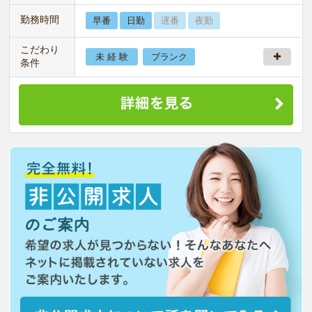
勤務時間
早番
日勤
遅番
夜勤
こだわり
未 経 験
ブランク
条件