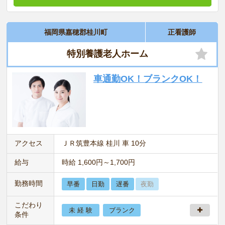
福岡県嘉穂郡桂川町
正看護師
特別養護老人ホーム
車通勤OK！ブランクOK！
アクセス
ＪＲ筑豊本線 桂川 車 10分
給与
時給 1,600円～1,700円
勤務時間
早番
日勤
遅番
夜勤
こだわり
未 経 験
ブランク
条件