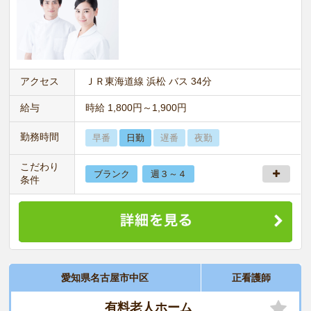
アクセス
ＪＲ東海道線 浜松 バス 34分
給与
時給 1,800円～1,900円
勤務時間
早番
日勤
遅番
夜勤
こだわり
ブランク
週３～４
条件
愛知県名古屋市中区
正看護師
有料老人ホーム