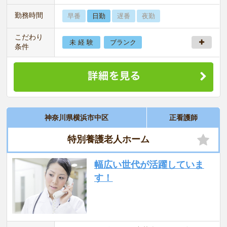
勤務時間
早番
日勤
遅番
夜勤
こだわり
未 経 験
ブランク
条件
神奈川県横浜市中区
正看護師
特別養護老人ホーム
幅広い世代が活躍していま
す！