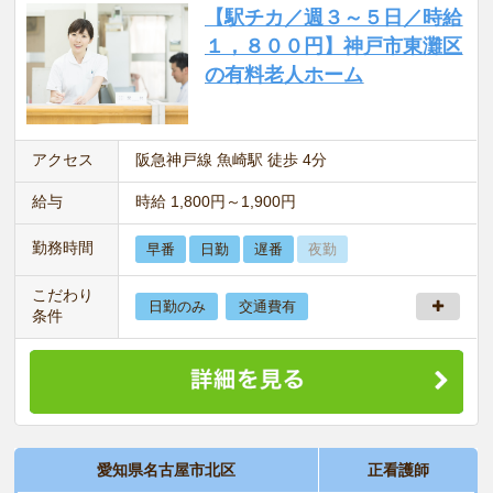
【駅チカ／週３～５日／時給
１，８００円】神戸市東灘区
の有料老人ホーム
アクセス
阪急神戸線 魚崎駅 徒歩 4分
給与
時給 1,800円～1,900円
勤務時間
早番
日勤
遅番
夜勤
こだわり
日勤のみ
交通費有
条件
愛知県名古屋市北区
正看護師