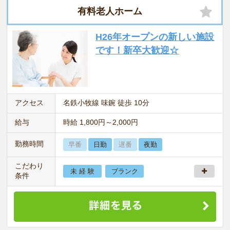
有料老人ホーム
H26年オープンの新しい施設
です！新卒大歓迎☆
アクセス
名鉄小牧線 味鋺 徒歩 10分
給与
時給 1,800円～2,000円
勤務時間
早番
日勤
遅番
夜勤
こだわり
未 経 験
ブランク
条件