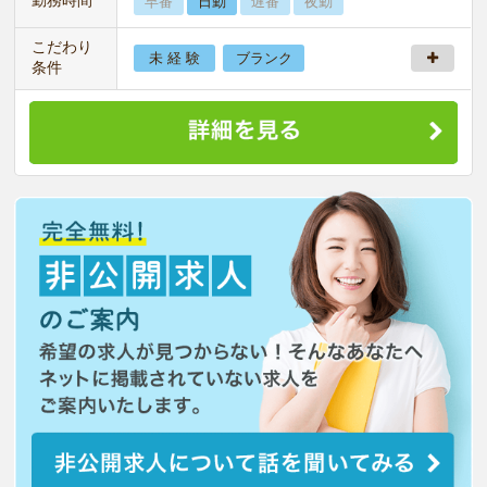
早番
日勤
遅番
夜勤
こだわり
未 経 験
ブランク
条件