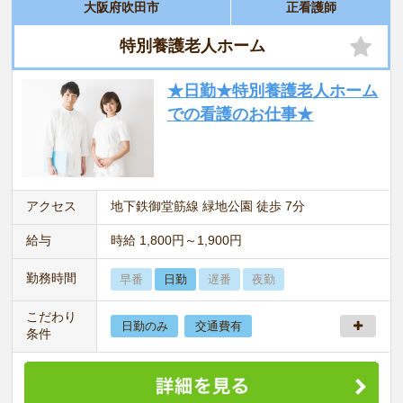
大阪府吹田市
正看護師
特別養護老人ホーム
★日勤★特別養護老人ホーム
での看護のお仕事★
アクセス
地下鉄御堂筋線 緑地公園 徒歩 7分
給与
時給 1,800円～1,900円
勤務時間
早番
日勤
遅番
夜勤
こだわり
日勤のみ
交通費有
条件