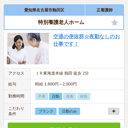
愛知県名古屋市熱田区
正看護師
特別養護老人ホーム
交通の便抜群☆夜勤なしのお
仕事です！
アクセス
ＪＲ東海道本線 熱田 徒歩 2分
給与
時給 1,800円～2,000円
勤務時間
早番
日勤
遅番
夜勤
こだわり
ブランク
日勤のみ
条件