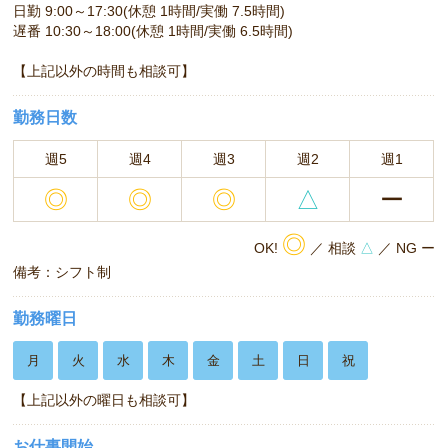
日勤 9:00～17:30(休憩 1時間/実働 7.5時間)
遅番 10:30～18:00(休憩 1時間/実働 6.5時間)
【上記以外の時間も相談可】
勤務日数
週5
週4
週3
週2
週1
◎
◎
◎
△
ー
◎
OK!
／ 相談
△
／ NG ー
備考：シフト制
勤務曜日
月
火
水
木
金
土
日
祝
【上記以外の曜日も相談可】
お仕事開始