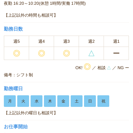
夜勤 16:20～10:20(休憩 1時間/実働 17時間)
【上記以外の時間も相談可】
勤務日数
週5
週4
週3
週2
週1
◎
◎
◎
△
ー
◎
OK!
／ 相談
△
／ NG ー
備考：シフト制
勤務曜日
月
火
水
木
金
土
日
祝
【上記以外の曜日も相談可】
お仕事開始