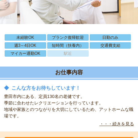
未経験OK
ブランク復帰歓迎
日勤のみ
週3～4日OK
短時間（扶養内）
交通費支給
マイカー通勤OK
駅近
お仕事内容
◆
こんな方をお待ちしています！
豊田市内にある、定員130名の老健です。
季節に合わせたレクリエーションを行っています。
地域や家族とのつながりを大切にしているため、アットホームな職
場です。
・・・続きを見る
◆
こんな方をお待ちしています！
家庭復帰に力をいれ、ご利用者様に合わせたリハビリを行っていま