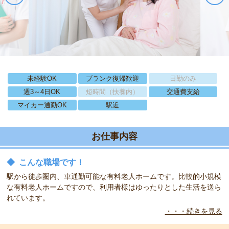
未経験OK
ブランク復帰歓迎
日勤のみ
週3～4日OK
短時間（扶養内）
交通費支給
マイカー通勤OK
駅近
お仕事内容
◆
こんな職場です！
駅から徒歩圏内、車通勤可能な有料老人ホームです。比較的小規模
な有料老人ホームですので、利用者様はゆったりとした生活を送ら
れています。
・・・続きを見る
◆
こんな方をお待ちしています！
正看・准看は問いません。勤務時間や日数はご相談に応じます。