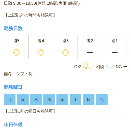
日勤 9:30～18:30(休憩 1時間/実働 8時間)
【上記以外の時間も相談可】
勤務日数
週5
週4
週3
週2
週1
◎
◎
◎
ー
ー
◎
OK!
／ 相談
△
／ NG ー
備考：シフト制
勤務曜日
月
火
水
木
金
土
日
祝
【上記以外の曜日も相談可】
休日休暇