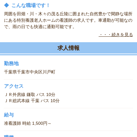
◆
こんな職場です！
周囲を田畑・川・木々の茂る丘陵に囲まれた自然豊かで閑静な場所
にある特別養護老人ホームの看護師の求人です。車通勤が可能なの
で、雨の日でも快適に通勤可能です。
・・・続きを見る
◆
こんな方をお待ちしています！
昼間の時間帯で働けるので、体に負担をかけずに働けますよ。週3
求人情報
日から働けるので家庭との両立、Ｗワークも可能ですよ。
勤務地
千葉県千葉市中央区川戸町
アクセス
ＪＲ外房線 鎌取 バス 10分
ＪＲ総武本線 千葉 バス 10分
給与
准看護師 時給 1,500円～