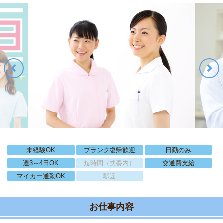
未経験OK
ブランク復帰歓迎
日勤のみ
週3～4日OK
短時間（扶養内）
交通費支給
マイカー通勤OK
駅近
お仕事内容