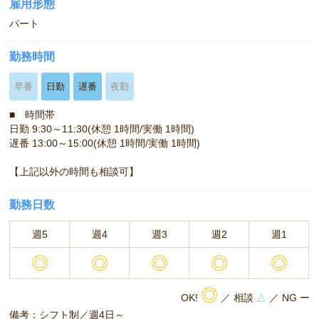
雇用形態
パート
勤務時間
早番
日勤
遅番
夜勤
■ 時間帯
日勤 9:30～11:30(休憩 1時間/実働 1時間)
遅番 13:00～15:00(休憩 1時間/実働 1時間)
【上記以外の時間も相談可】
勤務日数
週5
週4
週3
週2
週1
◎
◎
◎
◎
◎
◎
OK!
／ 相談
△
／ NG ー
備考：シフト制／週4日～