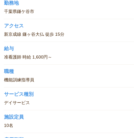
勤務地
空いた時間をうまく使ってお仕事しませんか？
千葉県鎌ケ谷市
アクセス
新京成線 鎌ヶ谷大仏 徒歩 15分
給与
准看護師 時給 1,600円～
職種
機能訓練指導員
サービス種別
デイサービス
施設定員
10名