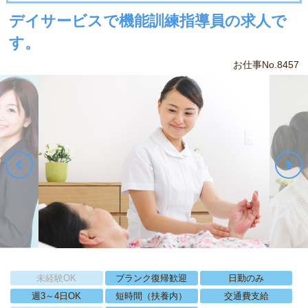
デイサービスで機能訓練指導員の求人で
す。
お仕事No.8457
未経験OK
ブランク復帰歓迎
日勤のみ
週3～4日OK
短時間（扶養内）
交通費支給