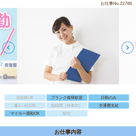
お仕事No.22780
未経験OK
ブランク復帰歓迎
日勤のみ
週3～4日OK
短時間（扶養内）
交通費支給
マイカー通勤OK
駅近
お仕事内容