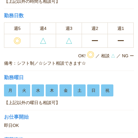
【上記以外の時間も相談可】
勤務日数
週5
週4
週3
週2
週1
◎
△
△
ー
ー
◎
OK!
／ 相談
△
／ NG ー
備考：シフト制／☆シフト相談できます☆
勤務曜日
月
火
水
木
金
土
日
祝
【上記以外の曜日も相談可】
お仕事開始
即日OK