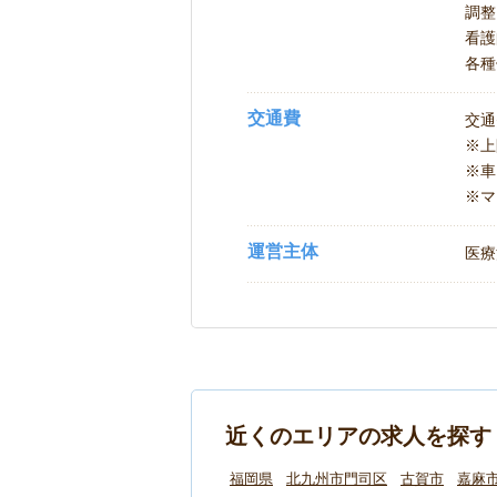
調整 
看護師
各種
交通費
交通
※
※車
※マ
運営主体
医療
近くのエリアの求人を探す
福岡県
北九州市門司区
古賀市
嘉麻