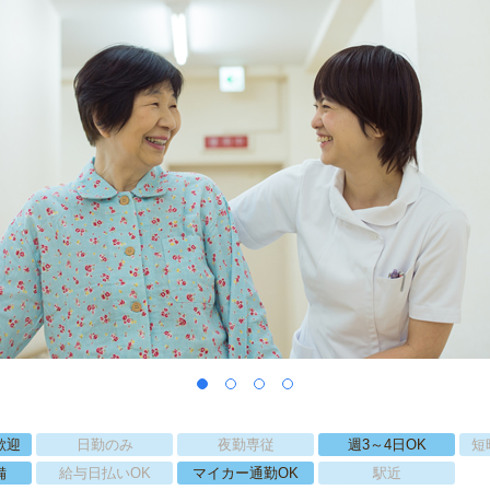
歓迎
日勤のみ
夜勤専従
週3～4日OK
短
備
給与日払いOK
マイカー通勤OK
駅近