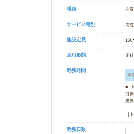
職種
准看
サービス種別
病院
施設定員
150
雇用形態
正社
勤務時間
早
■ 
日勤 
夜勤 
【上
勤務日数