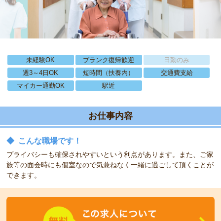
未経験OK
ブランク復帰歓迎
日勤のみ
週3～4日OK
短時間（扶養内）
交通費支給
マイカー通勤OK
駅近
お仕事内容
◆
こんな職場です！
プライバシーも確保されやすいという利点があります。また、ご家
族等の面会時にも個室なので気兼ねなく一緒に過ごして頂くことが
できます。