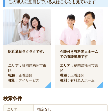
この求人に注目している人は
こちらも見ています
駅近通勤ラクラクです♪
介護付き有料老人ホーム
での看護業務です
エリア：
福岡県福岡市東
エリア：
福岡県福岡市東
区
区
職種：
正看護師
職種：
正看護師
種別：
デイサービス
種別：
有料老人ホーム
検索条件
エリア
指定なし