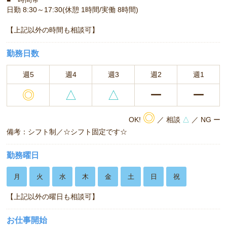
日勤 8:30～17:30(休憩 1時間/実働 8時間)
【上記以外の時間も相談可】
勤務日数
週5
週4
週3
週2
週1
◎
△
△
ー
ー
◎
OK!
／ 相談
△
／ NG ー
備考：シフト制／☆シフト固定です☆
勤務曜日
月
火
水
木
金
土
日
祝
【上記以外の曜日も相談可】
お仕事開始