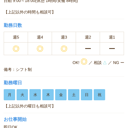
日勤 9:00～18:00(休憩 1時間/実働 8時間)
【上記以外の時間も相談可】
勤務日数
週5
週4
週3
週2
週1
◎
◎
◎
ー
ー
◎
OK!
／ 相談
△
／ NG ー
備考：シフト制
勤務曜日
月
火
水
木
金
土
日
祝
【上記以外の曜日も相談可】
お仕事開始
即日OK