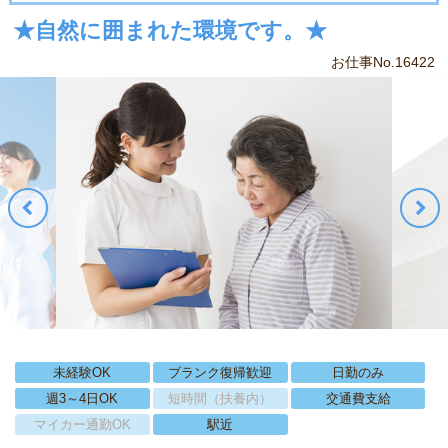
★自然に囲まれた環境です。★
お仕事No.16422
未経験OK
ブランク復帰歓迎
日勤のみ
週3～4日OK
短時間（扶養内）
交通費支給
マイカー通勤OK
駅近