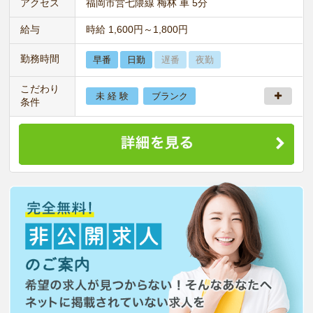
アクセス
福岡市営七隈線 梅林 車 5分
給与
時給 1,600円～1,800円
勤務時間
早番
日勤
遅番
夜勤
こだわり
未 経 験
ブランク
条件