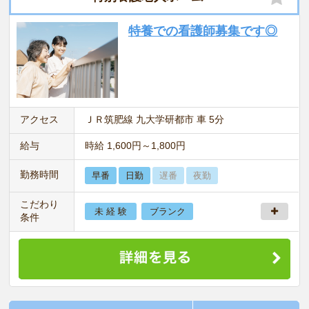
特養での看護師募集です◎
アクセス
ＪＲ筑肥線 九大学研都市 車 5分
給与
時給 1,600円～1,800円
勤務時間
早番
日勤
遅番
夜勤
こだわり
未 経 験
ブランク
条件