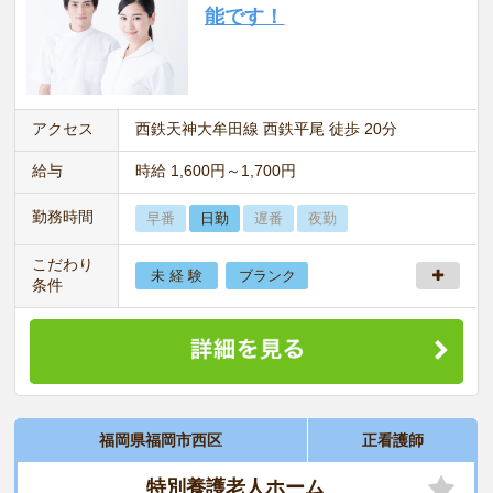
能です！
アクセス
西鉄天神大牟田線 西鉄平尾 徒歩 20分
給与
時給 1,600円～1,700円
勤務時間
早番
日勤
遅番
夜勤
こだわり
未 経 験
ブランク
条件
福岡県福岡市西区
正看護師
特別養護老人ホーム