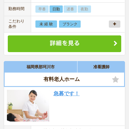
勤務時間
早番
日勤
遅番
夜勤
こだわり
未 経 験
ブランク
条件
福岡県那珂川市
准看護師
有料老人ホーム
急募です！