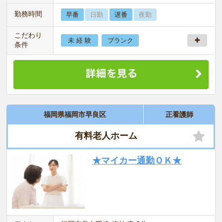
勤務時間
早番
日勤
遅番
夜勤
こだわり
未 経 験
ブランク
条件
福岡県福岡市早良区
正看護師
有料老人ホーム
★マイカー通勤ＯＫ★