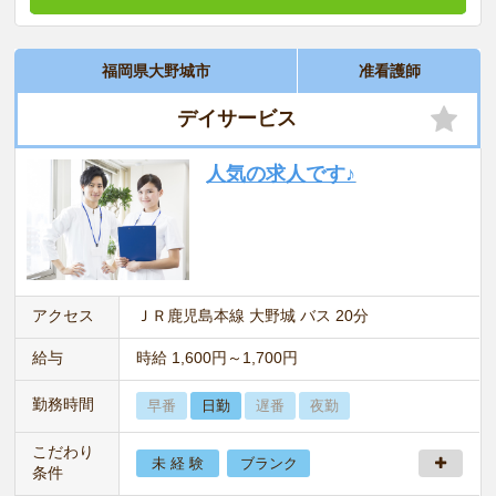
福岡県大野城市
准看護師
デイサービス
人気の求人です♪
アクセス
ＪＲ鹿児島本線 大野城 バス 20分
給与
時給 1,600円～1,700円
勤務時間
早番
日勤
遅番
夜勤
こだわり
未 経 験
ブランク
条件