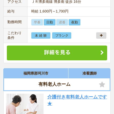
アクセス
ＪＲ博多南線 博多南 徒歩 16分
給与
時給 1,600円～1,700円
勤務時間
早番
日勤
遅番
夜勤
こだわり
未 経 験
ブランク
条件
福岡県那珂川市
准看護師
有料老人ホーム
介護付き有料老人ホームです
★