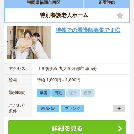
福岡県福岡市西区
正看護師
特別養護老人ホーム
特養での看護師募集です◎
アクセス
ＪＲ筑肥線 九大学研都市 車 5分
給与
時給 1,600円～1,800円
勤務時間
早番
日勤
遅番
夜勤
こだわり
未 経 験
ブランク
条件