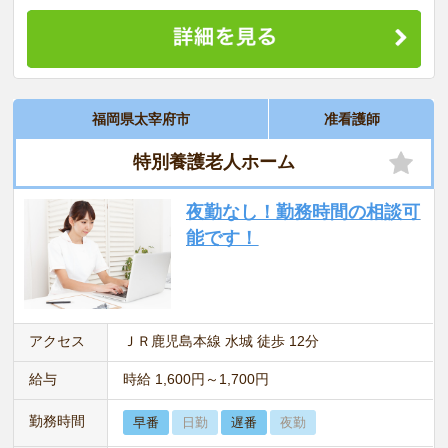
福岡県太宰府市
准看護師
特別養護老人ホーム
夜勤なし！勤務時間の相談可
能です！
アクセス
ＪＲ鹿児島本線 水城 徒歩 12分
給与
時給 1,600円～1,700円
勤務時間
早番
日勤
遅番
夜勤