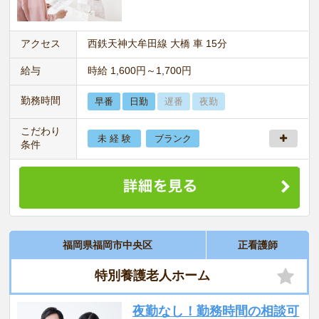
アクセス
西鉄天神大牟田線 大橋 車 15分
給与
時給 1,600円～1,700円
勤務時間
早番
日勤
遅番
夜勤
こだわり
未 経 験
ブランク
条件
福岡県福岡市中央区
正看護師
特別養護老人ホーム
夜勤なし！勤務時間の相談可