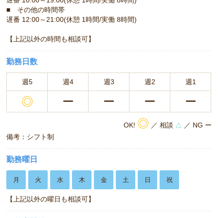
■ その他の時間帯
遅番 12:00～21:00(休憩 1時間/実働 8時間)
【上記以外の時間も相談可】
勤務日数
週5
週4
週3
週2
週1
◎
ー
ー
ー
ー
◎
OK!
／ 相談
△
／ NG ー
備考：シフト制
勤務曜日
月
火
水
木
金
土
日
祝
【上記以外の曜日も相談可】