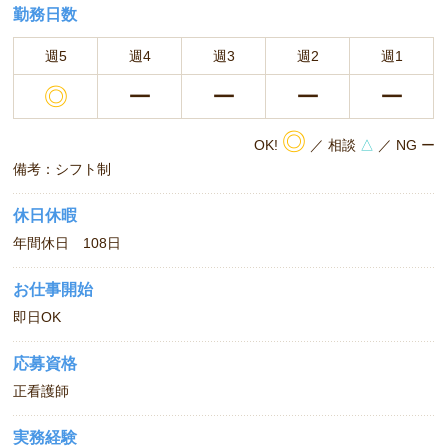
勤務日数
週5
週4
週3
週2
週1
◎
ー
ー
ー
ー
◎
OK!
／ 相談
△
／ NG ー
備考：シフト制
休日休暇
年間休日 108日
お仕事開始
即日OK
応募資格
正看護師
実務経験