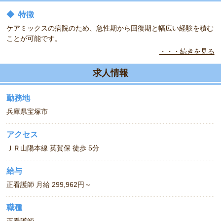
◆
特徴
ケアミックスの病院のため、急性期から回復期と幅広い経験を積む
ことが可能です。
・・・続きを見る
24時間対応の託児所付きのため、働くママさん看護師も安心して
就業して頂ける病院です。
求人情報
勤務地
兵庫県宝塚市
アクセス
ＪＲ山陽本線 英賀保 徒歩 5分
給与
正看護師 月給 299,962円～
職種
正看護師