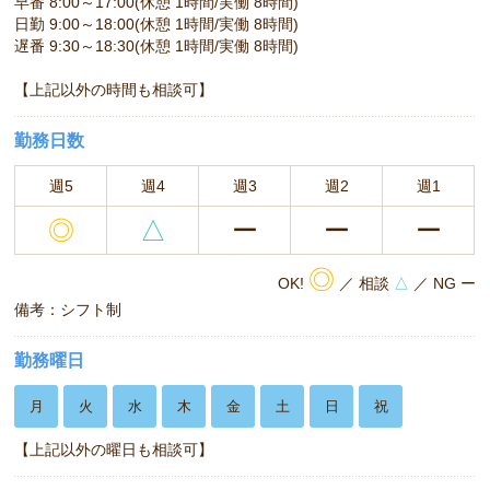
早番 8:00～17:00(休憩 1時間/実働 8時間)
日勤 9:00～18:00(休憩 1時間/実働 8時間)
遅番 9:30～18:30(休憩 1時間/実働 8時間)
【上記以外の時間も相談可】
勤務日数
週5
週4
週3
週2
週1
◎
△
ー
ー
ー
◎
OK!
／ 相談
△
／ NG ー
備考：シフト制
勤務曜日
月
火
水
木
金
土
日
祝
【上記以外の曜日も相談可】