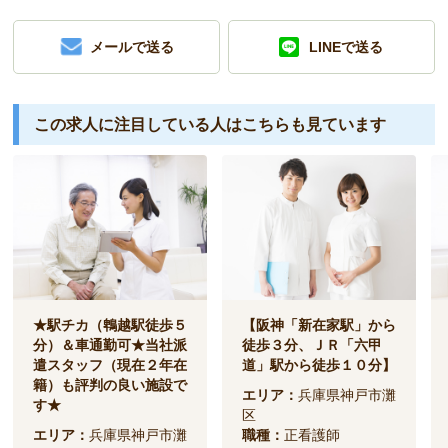
メールで送る
LINEで送る
この求人に注目している人は
こちらも見ています
★駅チカ（鵯越駅徒歩５
【阪神「新在家駅」から
分）＆車通勤可★当社派
徒歩３分、ＪＲ「六甲
遣スタッフ（現在２年在
道」駅から徒歩１０分】
籍）も評判の良い施設で
エリア：
兵庫県神戸市灘
す★
区
エリア：
兵庫県神戸市灘
職種：
正看護師