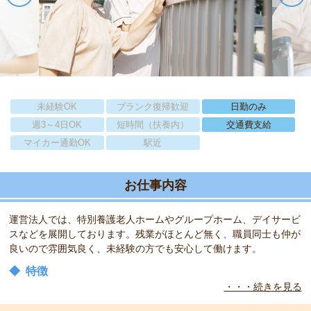
未経験OK
ブランク復帰歓迎
日勤のみ
週3～4日OK
短時間（扶養内）
交通費支給
マイカー通勤OK
駅近
お仕事内容
運営法人では、特別養護老人ホームやグループホーム、デイサービ
スなどを展開しております。残業がほとんど無く、職員同士も仲が
良いので雰囲気良く、未経験の方でも安心して働けます。
◆
特徴
・・・続きを見る
運営法人では、特別養護老人ホームやグループホーム、デイサービ
スなどを展開しております。