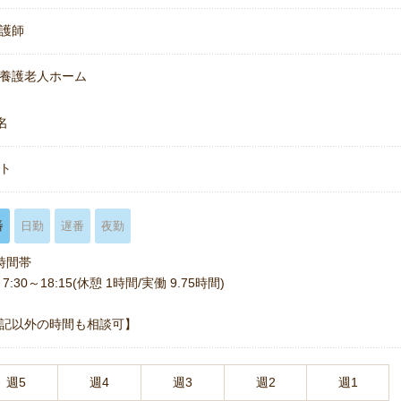
護師
養護老人ホーム
名
ト
番
日勤
遅番
夜勤
時間帯
7:30～18:15(休憩 1時間/実働 9.75時間)
記以外の時間も相談可】
週5
週4
週3
週2
週1