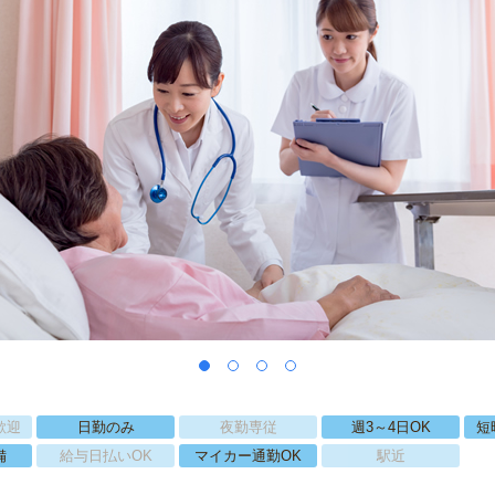
歓迎
日勤のみ
夜勤専従
週3～4日OK
短
備
給与日払いOK
マイカー通勤OK
駅近