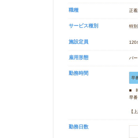
職種
正看
サービス種別
特別
施設定員
120
雇用形態
パー
勤務時間
早
■ 
早番 
【上
勤務日数