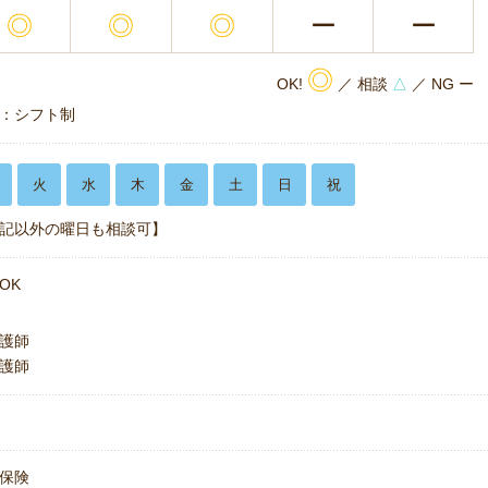
◎
◎
◎
ー
ー
◎
OK!
／ 相談
△
／ NG ー
：シフト制
火
水
木
金
土
日
祝
記以外の曜日も相談可】
OK
護師
護師
保険