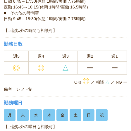
日勤 8:45～17:30(休憩 1時間/実働 7.75時間)
夜勤 16:45～10:15(休憩 1時間/実働 16.5時間)
■ その他の時間帯
日勤 9:45～18:30(休憩 1時間/実働 7.75時間)
【上記以外の時間も相談可】
勤務日数
週5
週4
週3
週2
週1
◎
◎
△
ー
ー
◎
OK!
／ 相談
△
／ NG ー
備考：シフト制
勤務曜日
月
火
水
木
金
土
日
祝
【上記以外の曜日も相談可】