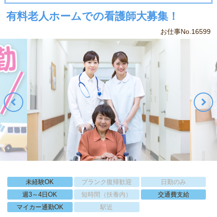
有料老人ホームでの看護師大募集！
お仕事No.16599
未経験OK
ブランク復帰歓迎
日勤のみ
週3～4日OK
短時間（扶養内）
交通費支給
マイカー通勤OK
駅近