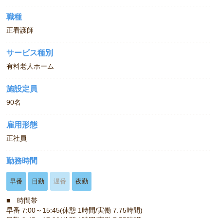
職種
正看護師
サービス種別
有料老人ホーム
施設定員
90名
雇用形態
正社員
勤務時間
早番
日勤
遅番
夜勤
■ 時間帯
早番 7:00～15:45(休憩 1時間/実働 7.75時間)