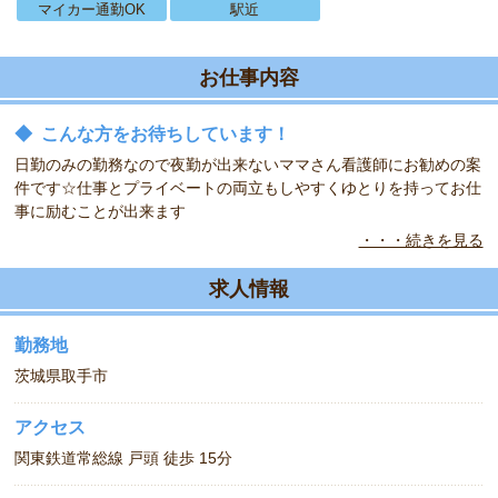
マイカー通勤OK
駅近
お仕事内容
◆
こんな方をお待ちしています！
日勤のみの勤務なので夜勤が出来ないママさん看護師にお勧めの案
件です☆仕事とプライベートの両立もしやすくゆとりを持ってお仕
事に励むことが出来ます
・・・続きを見る
◆
研修体制に自信があります！
プリセプターシップの教育制度を取り入れてますので先輩ナースが
求人情報
一定期間マンツーマンで教育指導をしてくれますので未経験の方で
も安心してご応募ください。他にも院内外研修や新人研修だけでな
勤務地
く中途向の研修も行っております
茨城県取手市
アクセス
関東鉄道常総線 戸頭 徒歩 15分