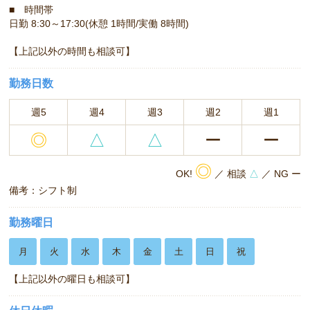
■ 時間帯
日勤 8:30～17:30(休憩 1時間/実働 8時間)
【上記以外の時間も相談可】
勤務日数
週5
週4
週3
週2
週1
◎
△
△
ー
ー
◎
OK!
／ 相談
△
／ NG ー
備考：シフト制
勤務曜日
月
火
水
木
金
土
日
祝
【上記以外の曜日も相談可】