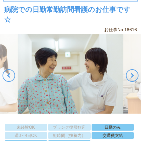
病院での日勤常勤訪問看護のお仕事です
☆
お仕事No.18616
未経験OK
ブランク復帰歓迎
日勤のみ
週3～4日OK
短時間（扶養内）
交通費支給