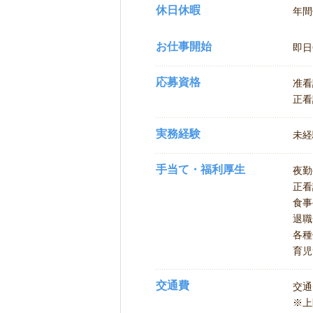
休日休暇
年間
お仕事開始
即日
応募資格
准看
正看
実務経験
未経
手当て・福利厚生
夜勤
正看
食事
退職
各種
育児
交通費
交通
※