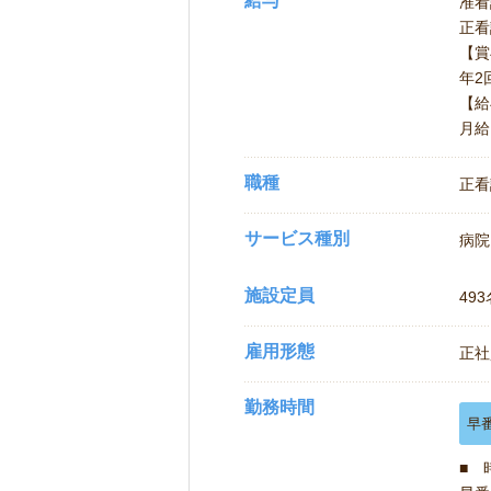
給与
准看護
正看護
【賞
年
【給
月給
職種
正看
サービス種別
病院
施設定員
493
雇用形態
正社
勤務時間
早
■ 