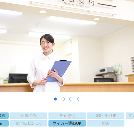
歓迎
日勤のみ
夜勤専従
週3～4日OK
短
備
給与日払いOK
マイカー通勤OK
駅近