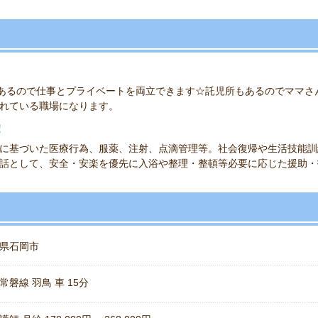
日あるので仕事とプライベートを両立できます☆託児所もあるのでママさ
れている職場になります。
！
に基づいた医療行為、服薬、注射、点滴管理等。社会復帰や生活技能訓
話として、安全・安楽を優先に入浴や整理・整頓等必要に応じた援助・
県石岡市
常磐線 羽鳥 車 15分