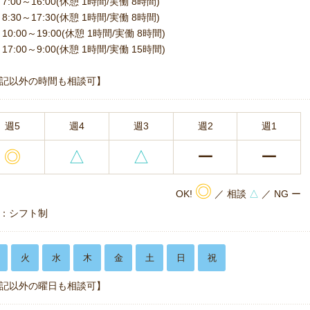
7:00～16:00(休憩 1時間/実働 8時間)
8:30～17:30(休憩 1時間/実働 8時間)
10:00～19:00(休憩 1時間/実働 8時間)
17:00～9:00(休憩 1時間/実働 15時間)
記以外の時間も相談可】
週5
週4
週3
週2
週1
◎
△
△
ー
ー
◎
OK!
／ 相談
△
／ NG ー
：シフト制
火
水
木
金
土
日
祝
記以外の曜日も相談可】