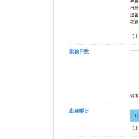
早番 
日勤 
遅番 
夜勤 
【上
勤務日数
備考
勤務曜日
月
【上