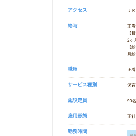
アクセス
ＪＲ
給与
正看護
【賞
2ヶ
【給
月給
職種
正看
サービス種別
保育
施設定員
90
雇用形態
正社
勤務時間
早