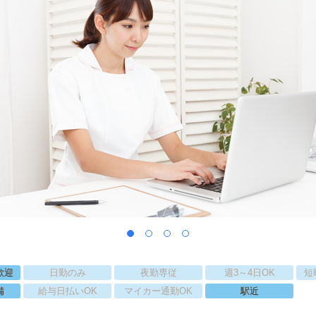
歓迎
日勤のみ
夜勤専従
週3～4日OK
短
備
給与日払いOK
マイカー通勤OK
駅近