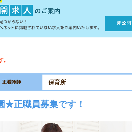
す。
保育所
正看護師
園★正職員募集です！