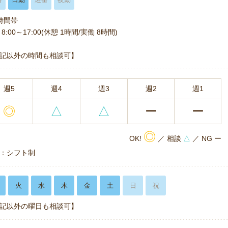
時間帯
8:00～17:00(休憩 1時間/実働 8時間)
記以外の時間も相談可】
週5
週4
週3
週2
週1
◎
△
△
ー
ー
◎
OK!
／ 相談
△
／ NG ー
：シフト制
火
水
木
金
土
日
祝
記以外の曜日も相談可】