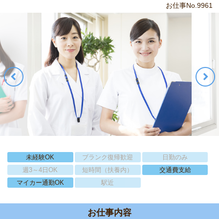
お仕事No.9961
未経験OK
ブランク復帰歓迎
日勤のみ
週3～4日OK
短時間（扶養内）
交通費支給
マイカー通勤OK
駅近
お仕事内容