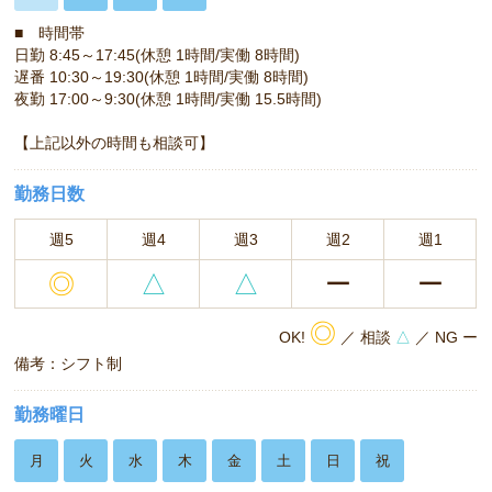
■ 時間帯
日勤 8:45～17:45(休憩 1時間/実働 8時間)
遅番 10:30～19:30(休憩 1時間/実働 8時間)
夜勤 17:00～9:30(休憩 1時間/実働 15.5時間)
【上記以外の時間も相談可】
勤務日数
週5
週4
週3
週2
週1
◎
△
△
ー
ー
◎
OK!
／ 相談
△
／ NG ー
備考：シフト制
勤務曜日
月
火
水
木
金
土
日
祝