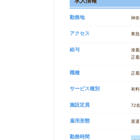
求人情報
勤務地
神奈
アクセス
東急
給与
准看
正看
職種
正看
サービス種別
有料
施設定員
72
雇用形態
派遣
勤務時間