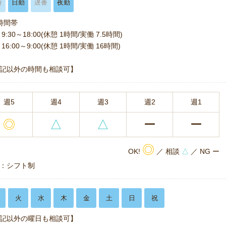
番
日勤
遅番
夜勤
時間帯
9:30～18:00(休憩 1時間/実働 7.5時間)
16:00～9:00(休憩 1時間/実働 16時間)
記以外の時間も相談可】
週5
週4
週3
週2
週1
◎
△
△
ー
ー
◎
OK!
／ 相談
△
／ NG ー
：シフト制
火
水
木
金
土
日
祝
記以外の曜日も相談可】