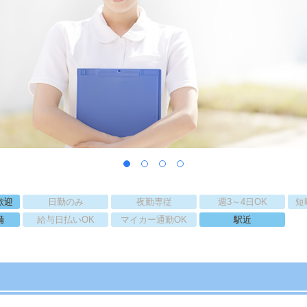
歓迎
日勤のみ
夜勤専従
週3～4日OK
短
備
給与日払いOK
マイカー通勤OK
駅近