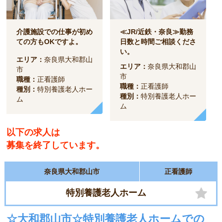
介護施設での仕事が初め
≪JR/近鉄・奈良≫勤務
ての方もOKですよ。
日数と時間ご相談くださ
い。
エリア：
奈良県大和郡山
エリア：
奈良県大和郡山
市
市
職種：
正看護師
職種：
正看護師
種別：
特別養護老人ホー
種別：
特別養護老人ホー
ム
ム
以下の求人は
募集を終了しています。
奈良県大和郡山市
正看護師
特別養護老人ホーム
☆大和郡山市☆特別養護老人ホームでの