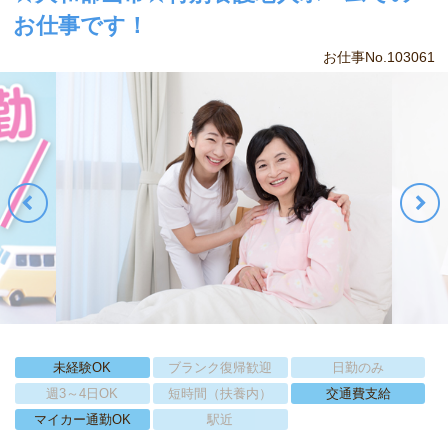
お仕事です！
お仕事No.103061
未経験OK
ブランク復帰歓迎
日勤のみ
週3～4日OK
短時間（扶養内）
交通費支給
マイカー通勤OK
駅近