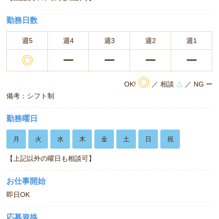
勤務日数
週5
週4
週3
週2
週1
◎
ー
ー
ー
ー
◎
OK!
／ 相談
△
／ NG ー
備考：シフト制
勤務曜日
月
火
水
木
金
土
日
祝
【上記以外の曜日も相談可】
お仕事開始
即日OK
応募資格