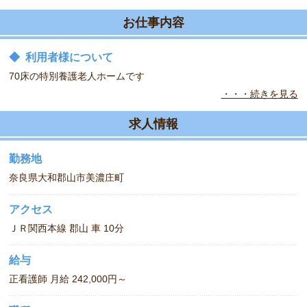
お仕事内容
◆
利用者様について
70床の特別養護老人ホームです
・・・続きを見る
雇用形態は、日勤常勤。夜勤がないため、体の負担も少なく無理の
範囲で勤務できます。
求人情報
勤務地
奈良県大和郡山市美濃庄町
アクセス
ＪＲ関西本線 郡山 車 10分
給与
正看護師 月給 242,000円～