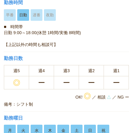
勤務時間
早番
日勤
遅番
夜勤
■ 時間帯
日勤 9:00～18:00(休憩 1時間/実働 8時間)
【上記以外の時間も相談可】
勤務日数
週5
週4
週3
週2
週1
◎
ー
ー
ー
ー
◎
OK!
／ 相談
△
／ NG ー
備考：シフト制
勤務曜日
月
火
水
木
金
土
日
祝