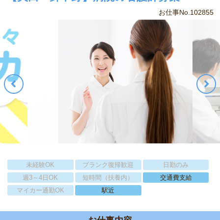
お仕事No.102855
未経験OK
ブランク復帰歓迎
日勤のみ
週3～4日OK
短時間（扶養内）
交通費支給
マイカー通勤OK
駅近