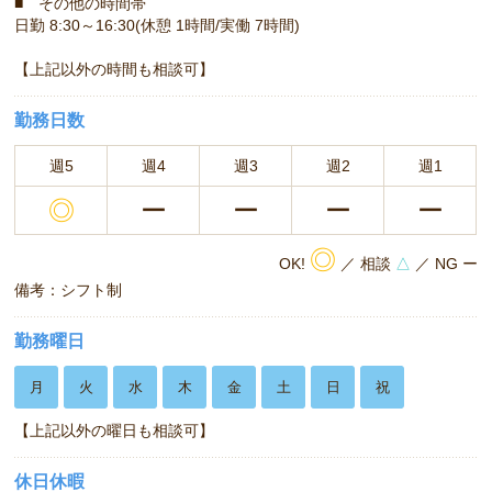
■ その他の時間帯
日勤 8:30～16:30(休憩 1時間/実働 7時間)
【上記以外の時間も相談可】
勤務日数
週5
週4
週3
週2
週1
◎
ー
ー
ー
ー
◎
OK!
／ 相談
△
／ NG ー
備考：シフト制
勤務曜日
月
火
水
木
金
土
日
祝
【上記以外の曜日も相談可】
休日休暇