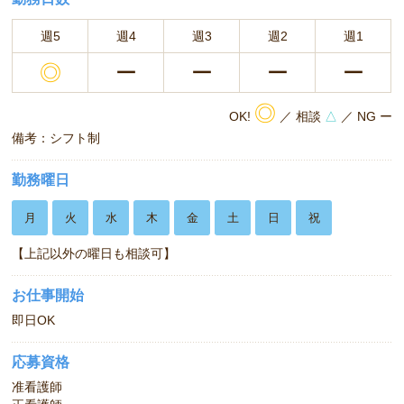
週5
週4
週3
週2
週1
◎
ー
ー
ー
ー
◎
OK!
／ 相談
△
／ NG ー
備考：シフト制
勤務曜日
月
火
水
木
金
土
日
祝
【上記以外の曜日も相談可】
お仕事開始
即日OK
応募資格
准看護師