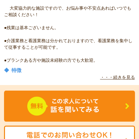
大変協力的な施設ですので、お悩み事や不安点あればいつでも
ご相談ください！
●残業は基本ございません。
●介護業務と看護業務は分かれておりますので、看護業務を集中し
て従事することが可能です。
●ブランクある方や施設未経験の方でも大歓迎。
◆
特徴
・・・続きを見る
利用者様の健康管理をお願いします。、「やりたい事をやりたい時
に」をモットーに施設を運営していますので、利用者様にも笑顔が
絶えず、アットホームで家族の一員としてお仕事ができます！！