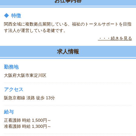
お仕事内容
◆
特徴
関西全域に複数拠点展開している、福祉のトータルサポートを目指
す法人が運営している老健です。
・・・続きを見る
◆
体制
日勤体制：2階：看護師1名 介護師6名 3階：看護師1名 介護師6名
求人情報
4階：看護師1名 介護師6名となります。
夜勤・当直体制：2,3Ｆは看護師1名・介護師2名。4Ｆは看護師1
勤務地
名・介護師2名です。
大阪府大阪市東淀川区
アクセス
阪急京都線 淡路 徒歩 13分
給与
正看護師 時給 1,500円～
准看護師 時給 1,300円～