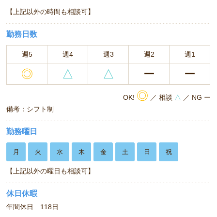
【上記以外の時間も相談可】
勤務日数
週5
週4
週3
週2
週1
◎
△
△
ー
ー
◎
OK!
／ 相談
△
／ NG ー
備考：シフト制
勤務曜日
月
火
水
木
金
土
日
祝
【上記以外の曜日も相談可】
休日休暇
年間休日 118日