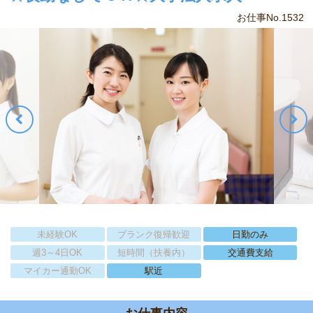
お仕事No.1532
未経験OK
ブランク復帰歓迎
日勤のみ
週3～4日OK
短時間（扶養内）
交通費支給
マイカー通勤OK
駅近