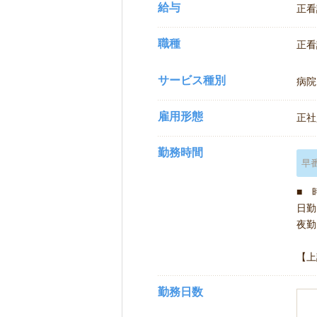
給与
正看
職種
正看
サービス種別
病院
雇用形態
正社
勤務時間
早
■ 
日勤 
夜勤 
【上
勤務日数