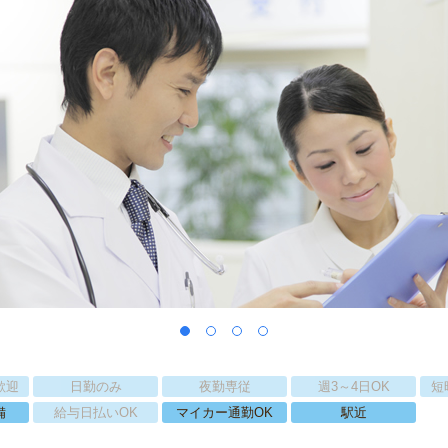
歓迎
日勤のみ
夜勤専従
週3～4日OK
短
備
給与日払いOK
マイカー通勤OK
駅近