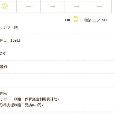
◎
ー
ー
ー
ー
◎
OK!
／ 相談
△
／ NG ー
：シフト制
休日 109日
OK
護師
保険
サポート制度（保育施設利用費補助）
取得支援制度（受講料0円）