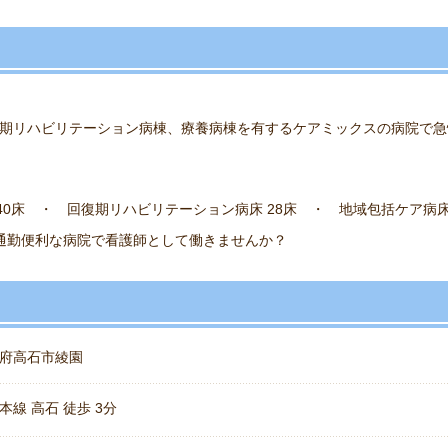
期リハビリテーション病棟、療養病棟を有するケアミックスの病院で急
40床 ・ 回復期リハビリテーション病床 28床 ・ 地域包括ケア病床 
通勤便利な病院で看護師として働きませんか？
府高石市綾園
本線 高石 徒歩 3分