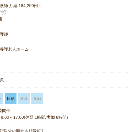
護師 月給 184,200円～
与】
2回
護師
養護老人ホーム
名
員
番
日勤
遅番
夜勤
時間帯
8:00～17:00(休憩 1時間/実働 8時間)
記以外の時間も相談可】