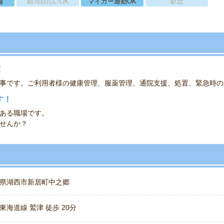
備
給与日払いOK
マイカー通勤OK
駅近
！
事です。ご利用者様の健康管理、服薬管理、通院支援、処置、緊急時の
す！
ある職場です。
せんか？
県湖西市新居町中之郷
東海道線 鷲津 徒歩 20分