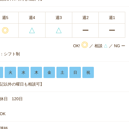
週5
週4
週3
週2
週1
◎
△
△
ー
ー
◎
OK!
／ 相談
△
／ NG ー
：シフト制
火
水
木
金
土
日
祝
記以外の曜日も相談可】
休日 120日
OK
護師