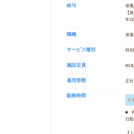
給与
准看
【賞
年
職種
准看
サービス種別
特別
施設定員
80
雇用形態
正社
勤務時間
早
■ 
日勤 
【上