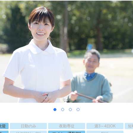
歓迎
日勤のみ
夜勤専従
週3～4日OK
短