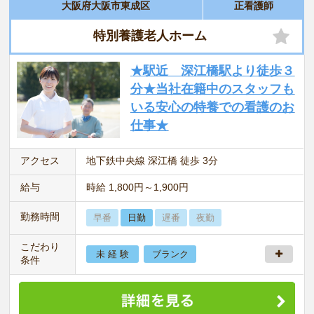
大阪府大阪市東成区
正看護師
特別養護老人ホーム
★駅近 深江橋駅より徒歩３
分★当社在籍中のスタッフも
いる安心の特養での看護のお
仕事★
アクセス
地下鉄中央線 深江橋 徒歩 3分
給与
時給 1,800円～1,900円
勤務時間
早番
日勤
遅番
夜勤
こだわり
未 経 験
ブランク
条件