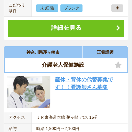
こだわり
未 経 験
ブランク
条件
神奈川県茅ヶ崎市
正看護師
介護老人保健施設
産休・育休の代替募集で
す！！看護師さん募集
アクセス
ＪＲ東海道本線 茅ヶ崎 バス 15分
給与
時給 1,900円～2,100円