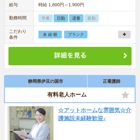
給与
時給 1,800円～1,900円
勤務時間
早番
日勤
遅番
夜勤
こだわり
未 経 験
ブランク
条件
静岡県伊豆の国市
正看護師
有料老人ホーム
☆アットホームな雰囲気☆介
護施設未経験歓迎♪