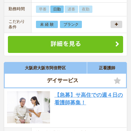
勤務時間
早番
日勤
遅番
夜勤
こだわり
未 経 験
ブランク
条件
大阪府大阪市阿倍野区
正看護師
デイサービス
【急募】サ高住での週４日の
看護師募集！