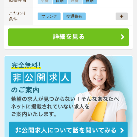
早番
日勤
遅番
夜勤
こだわり
ブランク
交通費有
条件