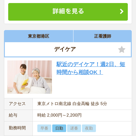
東京都港区
正看護師
デイケア
駅近のデイケア！週2日、短
時間から相談OK！
アクセス
東京メトロ南北線 白金高輪 徒歩 5分
給与
時給 2,000円～2,200円
勤務時間
早番
日勤
遅番
夜勤