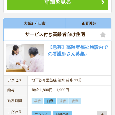
大阪府守口市
正看護師
サービス付き高齢者向け住宅
【急募】高齢者福祉施設内で
の看護師さん募集♪
アクセス
地下鉄今里筋線 清水 徒歩 11分
給与
時給 1,800円～1,900円
勤務時間
早番
日勤
遅番
夜勤
こだわり
ブランク
日勤のみ