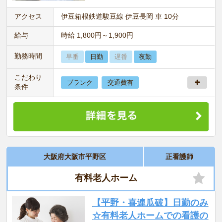
アクセス
伊豆箱根鉄道駿豆線 伊豆長岡 車 10分
給与
時給 1,800円～1,900円
勤務時間
早番
日勤
遅番
夜勤
こだわり
ブランク
交通費有
条件
大阪府大阪市平野区
正看護師
有料老人ホーム
【平野・喜連瓜破】日勤のみ
☆有料老人ホームでの看護の