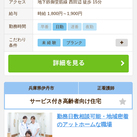
アクセス
地下鉄御堂筋線 西田辺 徒歩 15分
給与
時給 1,800円～1,900円
勤務時間
早番
日勤
遅番
夜勤
こだわり
未 経 験
ブランク
条件
兵庫県伊丹市
正看護師
サービス付き高齢者向け住宅
勤務日数相談可能・地域密着
のアットホームな職場