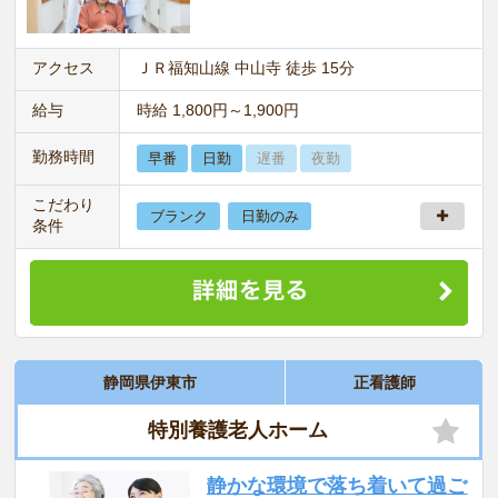
アクセス
ＪＲ福知山線 中山寺 徒歩 15分
給与
時給 1,800円～1,900円
勤務時間
早番
日勤
遅番
夜勤
こだわり
ブランク
日勤のみ
条件
静岡県伊東市
正看護師
特別養護老人ホーム
静かな環境で落ち着いて過ご