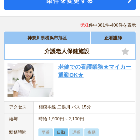
651
件中381件-400件を表示
神奈川県横浜市旭区
正看護師
介護老人保健施設
老健での看護業務★マイカー
通勤OK★
アクセス
相模本線 二俣川 バス 15分
給与
時給 1,900円～2,100円
勤務時間
早番
日勤
遅番
夜勤