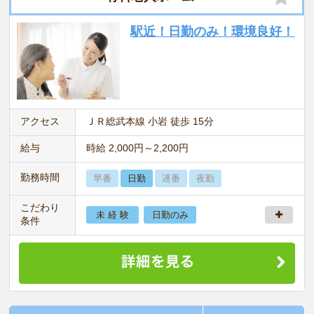
駅近！日勤のみ！環境良好！
アクセス
ＪＲ総武本線 小岩 徒歩 15分
給与
時給 2,000円～2,200円
勤務時間
早番
日勤
遅番
夜勤
こだわり
未 経 験
日勤のみ
条件