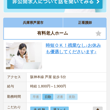
兵庫県芦屋市
正看護師
有料老人ホーム
時短ＯＫ！残業なし♪お休み
も優遇してくださいます♪
アクセス
阪神本線 芦屋 徒歩 5分
給与
時給 1,800円～1,900円
勤務時間
早番
日勤
遅番
夜勤
こだわり
未 経 験
週３～４