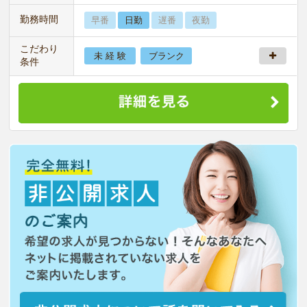
勤務時間
早番
日勤
遅番
夜勤
こだわり
未 経 験
ブランク
条件