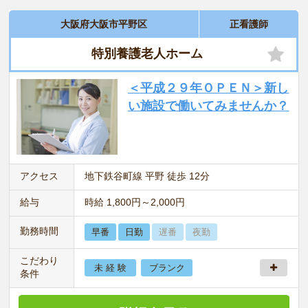
大阪府大阪市平野区
正看護師
特別養護老人ホーム
＜平成２９年ＯＰＥＮ＞新し
い施設で働いてみませんか？
アクセス
地下鉄谷町線 平野 徒歩 12分
給与
時給 1,800円～2,000円
勤務時間
早番
日勤
遅番
夜勤
こだわり
未 経 験
ブランク
条件