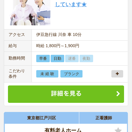
しています★
アクセス
伊豆急行線 川奈 車 10分
給与
時給 1,800円～1,900円
勤務時間
早番
日勤
遅番
夜勤
こだわり
未 経 験
ブランク
条件
東京都江戸川区
正看護師
有料老人ホーム