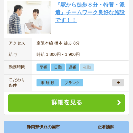
『駅から徒歩８分・特養・派
遣』チームワーク良好な施設
です！！
アクセス
京阪本線 橋本 徒歩 8分
給与
時給 1,800円～1,900円
勤務時間
早番
日勤
遅番
夜勤
こだわり
未 経 験
ブランク
条件
静岡県伊豆の国市
正看護師