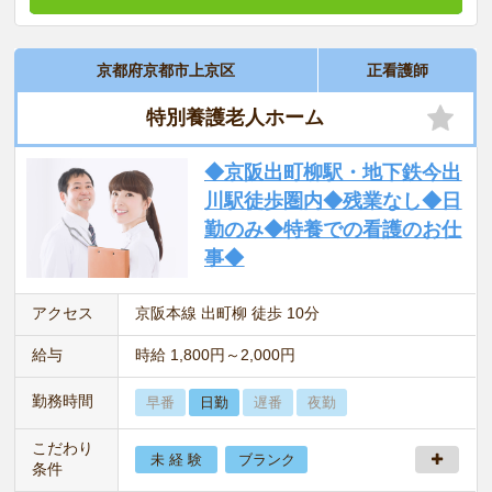
京都府京都市上京区
正看護師
特別養護老人ホーム
◆京阪出町柳駅・地下鉄今出
川駅徒歩圏内◆残業なし◆日
勤のみ◆特養での看護のお仕
事◆
アクセス
京阪本線 出町柳 徒歩 10分
給与
時給 1,800円～2,000円
勤務時間
早番
日勤
遅番
夜勤
こだわり
未 経 験
ブランク
条件