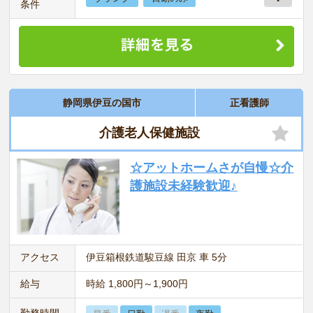
条件
静岡県伊豆の国市
正看護師
介護老人保健施設
☆アットホームさが自慢☆介
護施設未経験歓迎♪
アクセス
伊豆箱根鉄道駿豆線 田京 車 5分
給与
時給 1,800円～1,900円
勤務時間