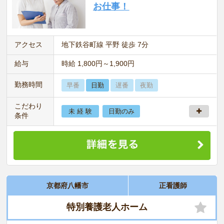
お仕事！
アクセス
地下鉄谷町線 平野 徒歩 7分
給与
時給 1,800円～1,900円
勤務時間
早番
日勤
遅番
夜勤
こだわり
未 経 験
日勤のみ
条件
京都府八幡市
正看護師
特別養護老人ホーム