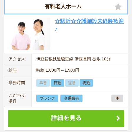
有料老人ホーム
☆駅近☆介護施設未経験歓迎
♪
アクセス
伊豆箱根鉄道駿豆線 伊豆長岡 徒歩 10分
給与
時給 1,800円～1,900円
勤務時間
早番
日勤
遅番
夜勤
こだわり
ブランク
交通費有
条件