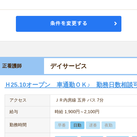
デイサービス
正看護師
Ｈ25.10オープン 車通勤ＯＫ♪ 勤務日数相談
アクセス
ＪＲ内房線 五井 バス 7分
給与
時給 1,900円～2,100円
勤務時間
早番
日勤
遅番
夜勤