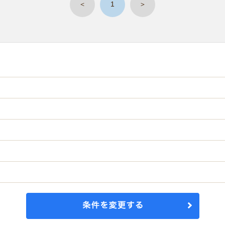
＜
1
＞