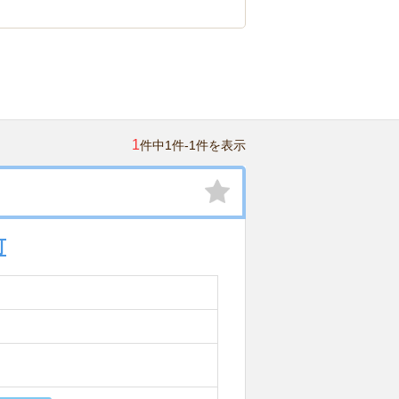
1
件中1件-1件を表示
可