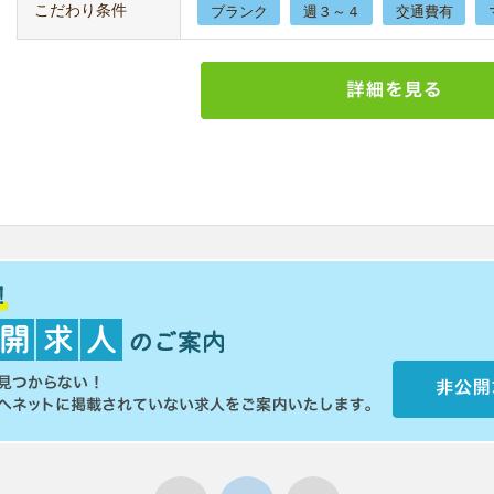
こだわり条件
ブランク
週３～４
交通費有