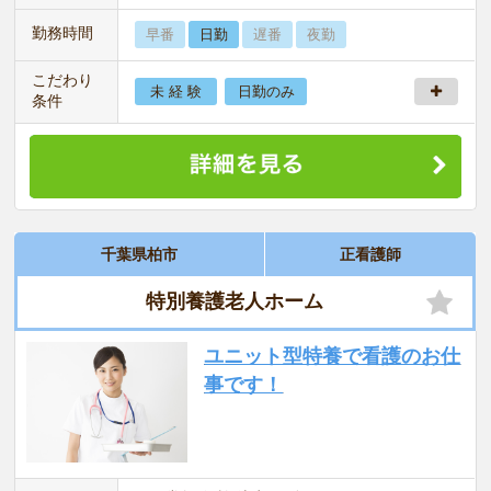
勤務時間
早番
日勤
遅番
夜勤
こだわり
未 経 験
日勤のみ
条件
千葉県柏市
正看護師
特別養護老人ホーム
ユニット型特養で看護のお仕
事です！