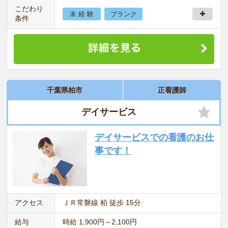
こだわり
未 経 験
ブランク
条件
千葉県柏市
正看護師
デイサービス
デイサービスでの看護のお仕
事です！
アクセス
ＪＲ常磐線 柏 徒歩 15分
給与
時給 1,900円～2,100円