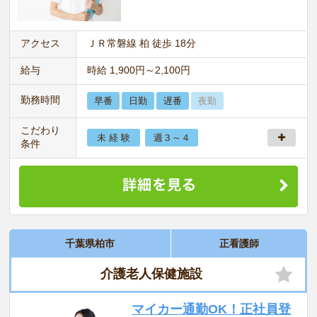
アクセス
ＪＲ常磐線 柏 徒歩 18分
給与
時給 1,900円～2,100円
勤務時間
早番
日勤
遅番
夜勤
こだわり
未 経 験
週３～４
条件
千葉県柏市
正看護師
介護老人保健施設
マイカー通勤OK！正社員登