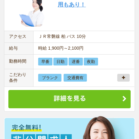
用もあり！
アクセス
ＪＲ常磐線 柏 バス 10分
給与
時給 1,900円～2,100円
勤務時間
早番
日勤
遅番
夜勤
こだわり
ブランク
交通費有
条件