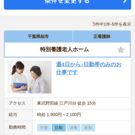
5
件中1件-5件を表示
千葉県柏市
正看護師
特別養護老人ホーム
週4日から♪日勤帯のみのお
仕事です
アクセス
東武野田線 江戸川台 徒歩 15分
給与
時給 1,900円～2,100円
勤務時間
早番
日勤
遅番
夜勤