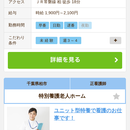
アクセス
ＪＲ常磐線 柏 徒歩 18分
給与
時給 1,900円～2,100円
勤務時間
早番
日勤
遅番
夜勤
こだわり
未 経 験
週３～４
条件
千葉県柏市
正看護師
特別養護老人ホーム
ユニット型特養で看護のお仕
事です！