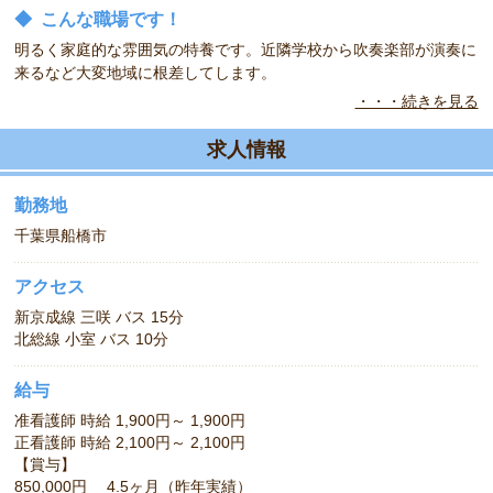
◆
こんな職場です！
明るく家庭的な雰囲気の特養です。近隣学校から吹奏楽部が演奏に
来るなど大変地域に根差してします。
・・・続きを見る
◆
こんなお仕事お任せします！
日勤のみのお仕事です。（日数はご相談下さい）長く働きたい方、
求人情報
大募集！
勤務地
千葉県船橋市
アクセス
新京成線 三咲 バス 15分
北総線 小室 バス 10分
給与
准看護師 時給 1,900円～ 1,900円
正看護師 時給 2,100円～ 2,100円
【賞与】
850,000円 4.5ヶ月（昨年実績）