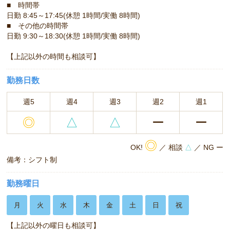
■ 時間帯
日勤 8:45～17:45(休憩 1時間/実働 8時間)
■ その他の時間帯
日勤 9:30～18:30(休憩 1時間/実働 8時間)
【上記以外の時間も相談可】
勤務日数
週5
週4
週3
週2
週1
◎
△
△
ー
ー
◎
OK!
／ 相談
△
／ NG ー
備考：シフト制
勤務曜日
月
火
水
木
金
土
日
祝
【上記以外の曜日も相談可】