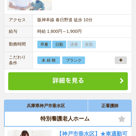
アクセス
阪神本線 春日野道 徒歩 10分
給与
時給 1,800円～1,900円
勤務時間
早番
日勤
遅番
夜勤
こだわり
未 経 験
ブランク
条件
兵庫県神戸市垂水区
正看護師
特別養護老人ホーム
【神戸市垂水区】★車通勤可