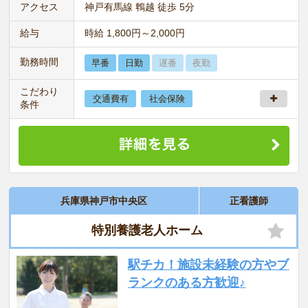
アクセス
神戸有馬線 鵯越 徒歩 5分
給与
時給 1,800円～2,000円
勤務時間
早番
日勤
遅番
夜勤
こだわり
交通費有
社会保険
条件
兵庫県神戸市中央区
正看護師
特別養護老人ホーム
駅チカ！施設未経験の方やブ
ランクのある方歓迎♪