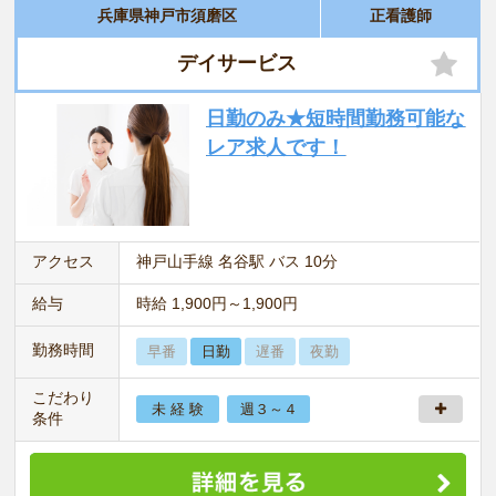
兵庫県神戸市須磨区
正看護師
デイサービス
日勤のみ★短時間勤務可能な
レア求人です！
アクセス
神戸山手線 名谷駅 バス 10分
給与
時給 1,900円～1,900円
勤務時間
早番
日勤
遅番
夜勤
こだわり
未 経 験
週３～４
条件