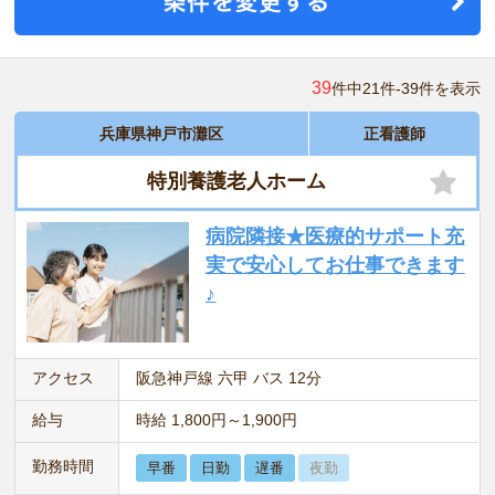
39
件中21件-39件を表示
兵庫県神戸市灘区
正看護師
特別養護老人ホーム
病院隣接★医療的サポート充
実で安心してお仕事できます
♪
アクセス
阪急神戸線 六甲 バス 12分
給与
時給 1,800円～1,900円
勤務時間
早番
日勤
遅番
夜勤