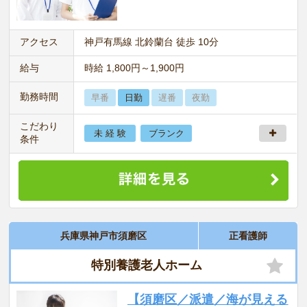
アクセス
神戸有馬線 北鈴蘭台 徒歩 10分
給与
時給 1,800円～1,900円
勤務時間
早番
日勤
遅番
夜勤
こだわり
未 経 験
ブランク
条件
兵庫県神戸市須磨区
正看護師
特別養護老人ホーム
【須磨区／派遣／海が見える