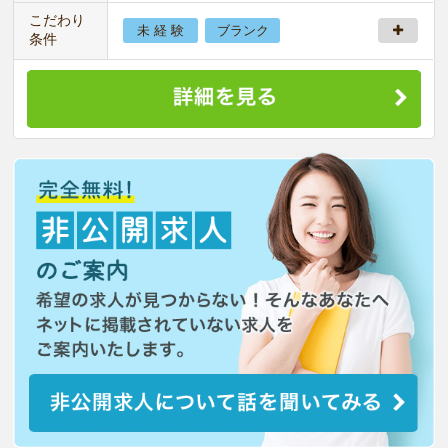
こだわり
未 経 験
ブランク
条件