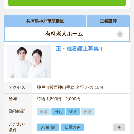
兵庫県神戸市須磨区
正看護師
有料老人ホーム
正・准看護士募集！
アクセス
神戸市営西神山手線 名谷 バス 15分
給与
時給 1,800円～2,000円
勤務時間
早番
日勤
遅番
夜勤
こだわり
未 経 験
日勤のみ
条件