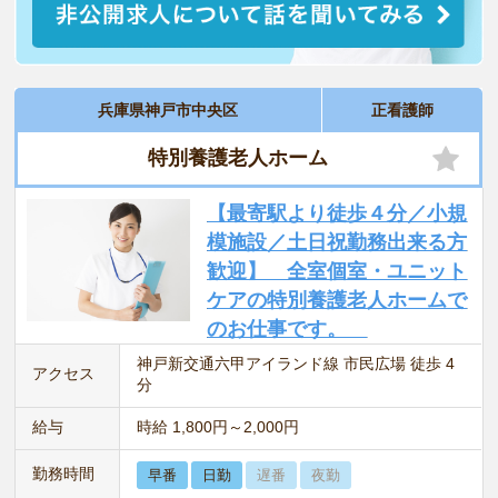
兵庫県神戸市中央区
正看護師
特別養護老人ホーム
【最寄駅より徒歩４分／小規
模施設／土日祝勤務出来る方
歓迎】 全室個室・ユニット
ケアの特別養護老人ホームで
のお仕事です。
神戸新交通六甲アイランド線 市民広場 徒歩 4
アクセス
分
給与
時給 1,800円～2,000円
勤務時間
早番
日勤
遅番
夜勤