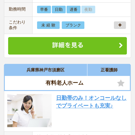
勤務時間
早番
日勤
遅番
夜勤
こだわり
未 経 験
ブランク
条件
兵庫県神戸市須磨区
正看護師
有料老人ホーム
日勤帯のみ！オンコールなし
でプライベートも充実♪