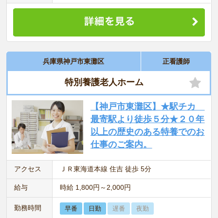
兵庫県神戸市東灘区
正看護師
特別養護老人ホーム
【神戸市東灘区】★駅チカ
最寄駅より徒歩５分★２０年
以上の歴史のある特養でのお
仕事のご案内。
アクセス
ＪＲ東海道本線 住吉 徒歩 5分
給与
時給 1,800円～2,000円
勤務時間
早番
日勤
遅番
夜勤