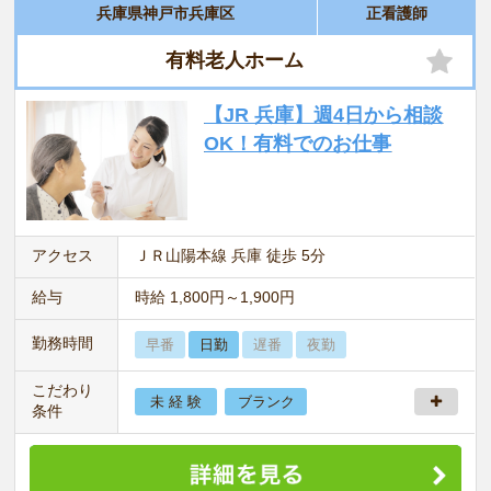
兵庫県神戸市兵庫区
正看護師
有料老人ホーム
【JR 兵庫】週4日から相談
OK！有料でのお仕事
アクセス
ＪＲ山陽本線 兵庫 徒歩 5分
給与
時給 1,800円～1,900円
勤務時間
早番
日勤
遅番
夜勤
こだわり
未 経 験
ブランク
条件