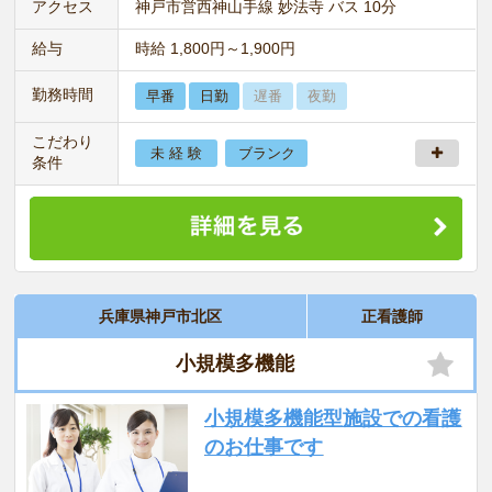
アクセス
神戸市営西神山手線 妙法寺 バス 10分
給与
時給 1,800円～1,900円
勤務時間
早番
日勤
遅番
夜勤
こだわり
未 経 験
ブランク
条件
兵庫県神戸市北区
正看護師
小規模多機能
小規模多機能型施設での看護
のお仕事です