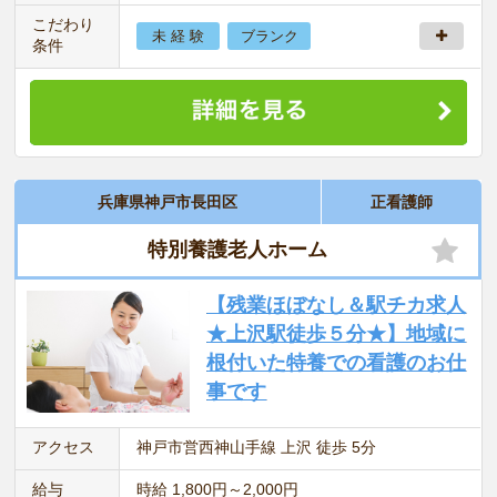
こだわり
未 経 験
ブランク
条件
兵庫県神戸市長田区
正看護師
特別養護老人ホーム
【残業ほぼなし＆駅チカ求人
★上沢駅徒歩５分★】地域に
根付いた特養での看護のお仕
事です
アクセス
神戸市営西神山手線 上沢 徒歩 5分
給与
時給 1,800円～2,000円