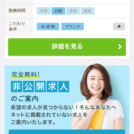
勤務時間
早番
日勤
遅番
夜勤
こだわり
未 経 験
ブランク
条件