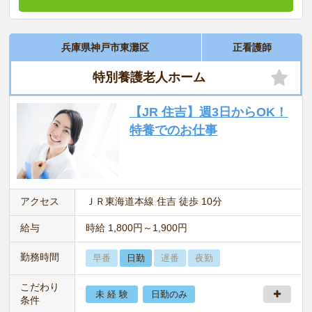
兵庫県神戸市東灘区
正看護師
特別養護老人ホーム
【JR 住吉】週3日からOK！
特養でのお仕事
アクセス
ＪＲ東海道本線 住吉 徒歩 10分
給与
時給 1,800円～1,900円
勤務時間
早番
日勤
遅番
夜勤
こだわり
未 経 験
日勤のみ
条件