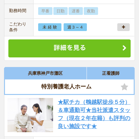
勤務時間
早番
日勤
遅番
夜勤
こだわり
未 経 験
週３～４
条件
兵庫県神戸市灘区
正看護師
特別養護老人ホーム
★駅チカ（鵯越駅徒歩５分）
＆車通勤可★当社派遣スタッ
フ（現在２年在籍）も評判の
良い施設です★