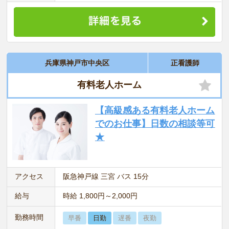
兵庫県神戸市中央区
正看護師
有料老人ホーム
【高級感ある有料老人ホーム
でのお仕事】日数の相談等可
★
アクセス
阪急神戸線 三宮 バス 15分
給与
時給 1,800円～2,000円
勤務時間
早番
日勤
遅番
夜勤