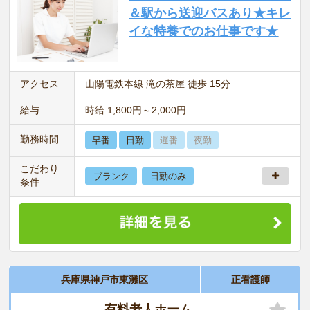
＆駅から送迎バスあり★キレ
イな特養でのお仕事です★
アクセス
山陽電鉄本線 滝の茶屋 徒歩 15分
給与
時給 1,800円～2,000円
勤務時間
早番
日勤
遅番
夜勤
こだわり
ブランク
日勤のみ
条件
兵庫県神戸市東灘区
正看護師
有料老人ホーム