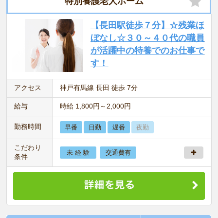
特別養護老人ホーム
【長田駅徒歩７分】☆残業ほ
ぼなし☆３０～４０代の職員
が活躍中の特養でのお仕事で
す！
アクセス
神戸有馬線 長田 徒歩 7分
給与
時給 1,800円～2,000円
勤務時間
早番
日勤
遅番
夜勤
こだわり
未 経 験
交通費有
条件