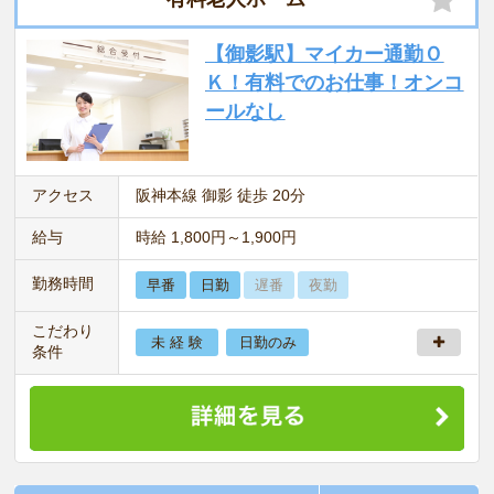
【御影駅】マイカー通勤Ｏ
Ｋ！有料でのお仕事！オンコ
ールなし
アクセス
阪神本線 御影 徒歩 20分
給与
時給 1,800円～1,900円
勤務時間
早番
日勤
遅番
夜勤
こだわり
未 経 験
日勤のみ
条件