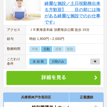
綺麗な施設／土日祝勤務出来
る方歓迎】 目の前には海
がある綺麗な施設でのお仕事
です♪
アクセス
ＪＲ東海道本線 須磨海浜公園 徒歩 15分
給与
時給 1,800円～2,000円
勤務時間
早番
日勤
遅番
夜勤
こだわり
未 経 験
日勤のみ
条件
兵庫県神戸市長田区
正看護師