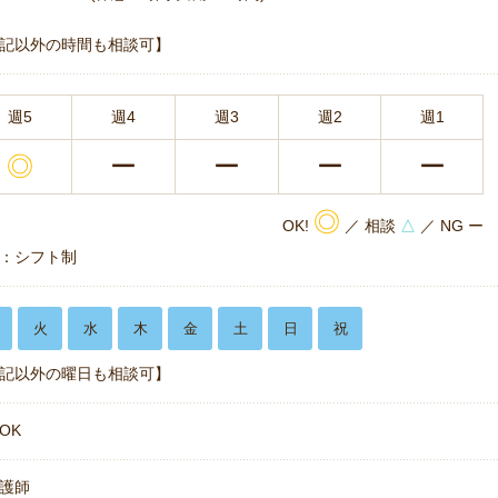
記以外の時間も相談可】
週5
週4
週3
週2
週1
◎
ー
ー
ー
ー
◎
OK!
／ 相談
△
／ NG ー
：シフト制
火
水
木
金
土
日
祝
記以外の曜日も相談可】
OK
護師