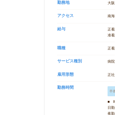
勤務地
大阪
アクセス
南海
給与
正看護
准看護
職種
正看
サービス種別
病院
雇用形態
正社
勤務時間
早
■ 
日勤 
夜勤 