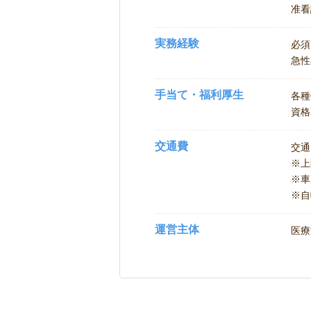
准看
実務経験
必須
急性
手当て・福利厚生
各種
資格
交通費
交通
※
※車
※自
運営主体
医療