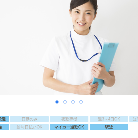
歓迎
日勤のみ
夜勤専従
週3～4日OK
短
備
給与日払いOK
マイカー通勤OK
駅近