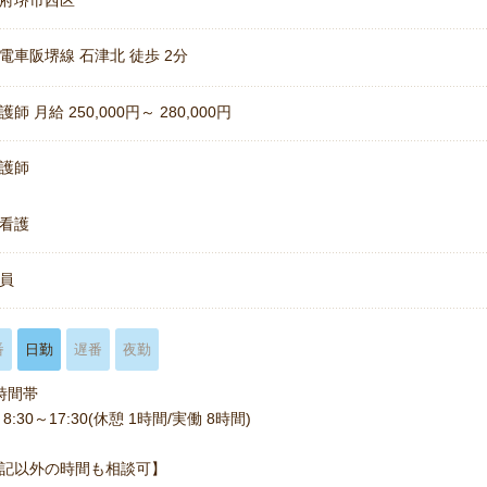
府堺市西区
電車阪堺線 石津北 徒歩 2分
師 月給 250,000円～ 280,000円
護師
看護
員
番
日勤
遅番
夜勤
時間帯
8:30～17:30(休憩 1時間/実働 8時間)
記以外の時間も相談可】