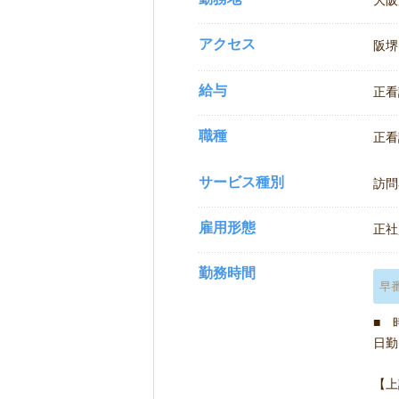
大阪
アクセス
阪堺
給与
正看護
職種
正看
サービス種別
訪問
雇用形態
正社
勤務時間
早
■ 
日勤 
【上