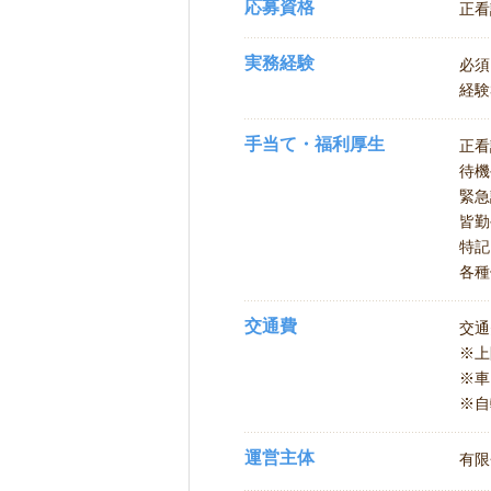
応募資格
正看
実務経験
必須
経験
手当て・福利厚生
正看
待機
緊急
皆勤
特記
各種
交通費
交通
※上
※車
※自
運営主体
有限