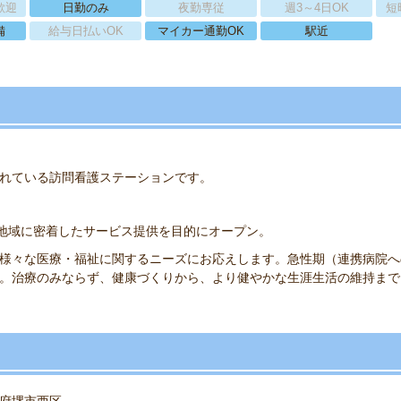
歓迎
日勤のみ
夜勤専従
週3～4日OK
短
備
給与日払いOK
マイカー通勤OK
駅近
れている訪問看護ステーションです。
5日の地域に密着したサービス提供を目的にオープン。
様々な医療・福祉に関するニーズにお応えします。急性期（連携病院へ
。治療のみならず、健康づくりから、より健やかな生涯生活の維持まで