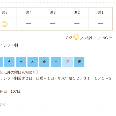
週5
週4
週3
週2
週1
◎
ー
ー
ー
ー
◎
OK!
／ 相談
△
／ NG ー
：シフト制
火
水
木
金
土
日
祝
記以外の曜日も相談可】
：シフト制週休２日（日曜＋１日）年末年始１２／３１、１／１～２
休日 107日
OK