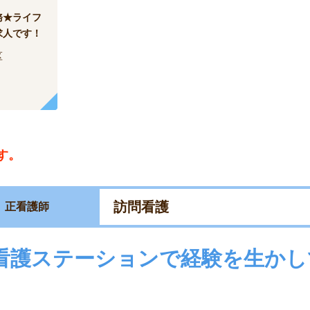
務★ライフ
求人です！
区
す。
訪問看護
正看護師
看護ステーションで経験を生かし