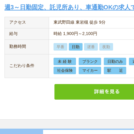
週3～日勤固定、託児所あり、車通勤OKの求人
アクセス
東武野田線 東岩槻 徒歩 9分
給与
時給 1,900円～2,100円
勤務時間
早番
日勤
遅番
夜勤
未 経 験
ブランク
日勤のみ
こだわり条件
社会保険
マイカー
駅 近