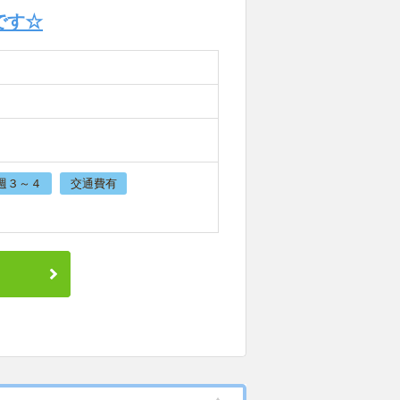
です☆
週３～４
交通費有