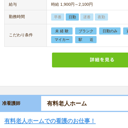
給与
時給 1,900円～2,100円
勤務時間
早番
日勤
遅番
夜勤
未 経 験
ブランク
日勤のみ
こだわり条件
マイカー
駅 近
有料老人ホーム
准看護師
有料老人ホームでの看護のお仕事！