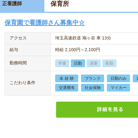
保育所
正看護師
保育園で看護師さん募集中☆
アクセス
埼玉高速鉄道 鳩ヶ谷 車 13分
給与
時給 2,100円～2,100円
勤務時間
早番
日勤
遅番
夜勤
未 経 験
ブランク
日勤のみ
こだわり条件
交通費有
社会保険
マイカー