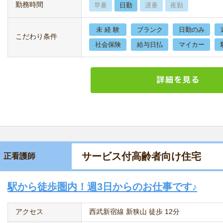
勤務時間
早番
日勤
遅番
夜勤
未 経 験
ブランク
日勤のみ
こだわり条件
社会保険
給与日払
マイカー
サービス付高齢者向け住宅
正看護師
駅から徒歩圏内！週3日からのお仕事です♪
アクセス
西武新宿線 新狭山 徒歩 12分