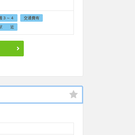
週３～４
交通費有
駅 近