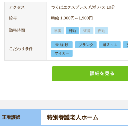
アクセス
つくばエクスプレス 八潮 バス 10分
給与
時給 1,900円～1,900円
勤務時間
早番
日勤
遅番
夜勤
未 経 験
ブランク
週３～４
こだわり条件
マイカー
特別養護老人ホーム
正看護師