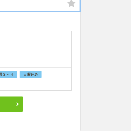
週３～４
日曜休み