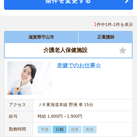
1
件中1件-1件を表示
滋賀県守山市
正看護師
介護老人保健施設
老健でのお仕事☆
アクセス
ＪＲ東海道本線 野洲 車 15分
給与
時給 1,800円～1,900円
勤務時間
早番
日勤
遅番
夜勤