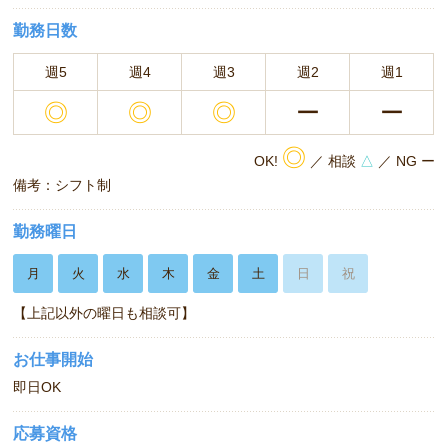
勤務日数
週5
週4
週3
週2
週1
◎
◎
◎
ー
ー
◎
OK!
／ 相談
△
／ NG ー
備考：シフト制
勤務曜日
月
火
水
木
金
土
日
祝
【上記以外の曜日も相談可】
お仕事開始
即日OK
応募資格