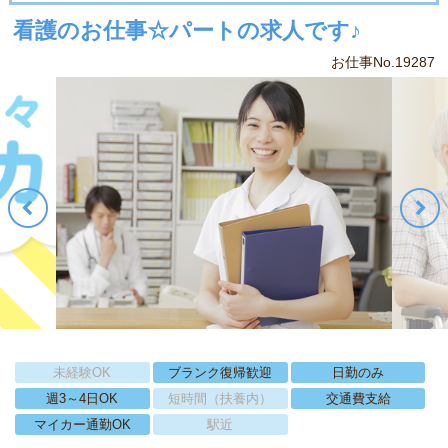
看護のお仕事☆パートの求人です♪
お仕事No.19287
未経験OK
ブランク復帰歓迎
日勤のみ
週3～4日OK
短時間（扶養内）
交通費支給
マイカー通勤OK
駅近